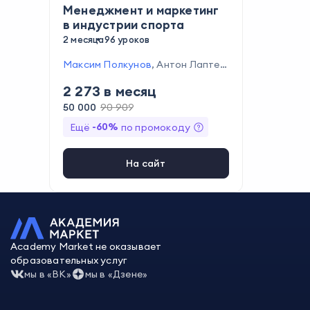
Менеджмент и маркетинг
в индустрии спорта
2 месяца
96 уроков
Максим Полкунов
,
Антон Лаптев
,
Алексей Киричек
,
Дмитрий Земцо
2 273
в месяц
в
,
Александра Савраева
,
Татьян
а Амирян
,
Ярослав Савин
,
Илья Ш
50 000
90 909
теблов
,
Алексей Жуковин
,
Никол
-
60
%
Ещё
по промокоду
ай Петросян
,
Аркадий Дворкови
ч
,
Кирилл Зангалис
,
Сергей Куще
нко
,
Роберт Абрамян
,
Сергей Кр
На сайт
юков
,
Валерий Гореликов
Academy Market не оказывает
образовательных услуг
мы в «ВК»
мы в «Дзене»