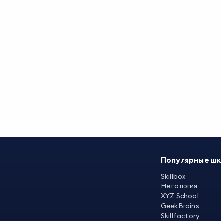
Популярные ш
Skillbox
Нетология
XYZ School
GeekBrains
Skillfactory