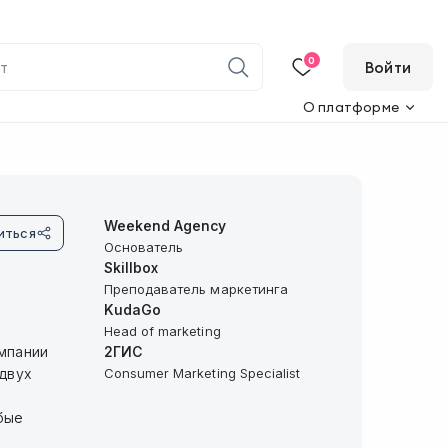
0
Войти
О платформе
Weekend Agency
иться
Основатель
Skillbox
Преподаватель маркетинга
KudaGo
Head of marketing
омпании
2ГИС
 двух
Consumer Marketing Specialist
бые