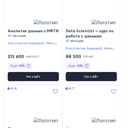
Аналитик данных с МФТИ
Data Scientist — курс по
10 месяцев
работе с данными
12 месяцев
Константин Башевой
,
Никол
ай Хащанов
,
Вадим Заигрин
Константин Башевой
,
Алексе
й Кузьмин
,
Максим Сахаров
,
213 600
88 300
445 000
178 463
Олег Булыгин
,
Юлия Понома
рёва
,
Егор Конягин
,
Николай
Ещё
-
5
%
Ещё
-
5
%
Хащанов
,
Наталья Баданина
,
Артур Сапрыкин
,
Алексей
Миронов
,
Иван Родин
,
Дании
На сайт
На сайт
л Корбут
,
Алёна Артемьева
4,4
4,7