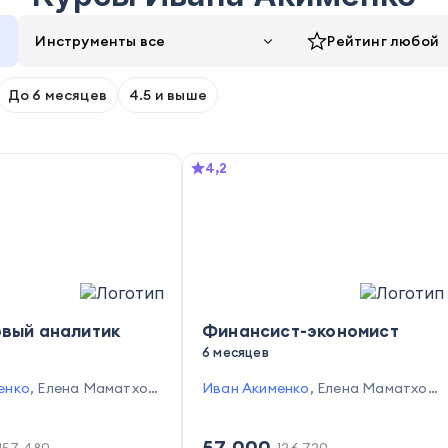
Инструменты все
Рейтинг
любой
До 6 месяцев
4.5 и выше
4,2
вый аналитик
Финансист-экономист
6 месяцев
енко
,
Елена Маматход
Иван Акименко
,
Елена Маматход
рис Розентул
,
Юлия Ка
жаева
,
Борис Розентул
,
Юлия Ка
тлана Пополитова
рплюк
,
Светлана Пополитова
57 000