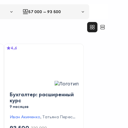
57 000
—
93 500
4,6
Бухгалтер: расширенный
курс
9 месяцев
Иван Акименко
,
Татьяна Пересып
кина
,
Елена Маматходжаева
,
Та
93 500