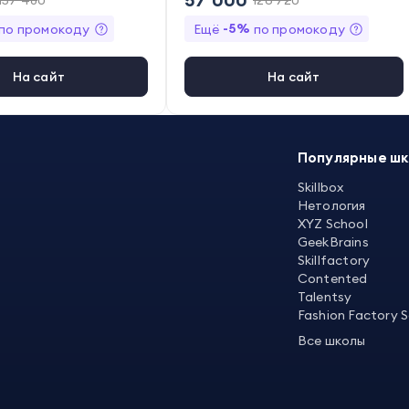
157 480
126 720
-
5
%
по промокоду
Ещё
по промокоду
На сайт
На сайт
Популярные ш
Skillbox
Нетология
XYZ School
GeekBrains
Skillfactory
Contented
Talentsy
Fashion Factory 
Все школы