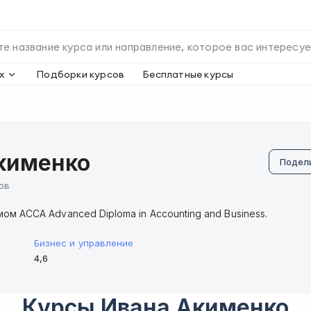
х
Подборки курсов
Бесплатные курсы
кименко
Подел
ов
м АССА Advanced Diploma in Accounting and Business.
Бизнес и управление
4,6
Курсы
Ивана Акименко