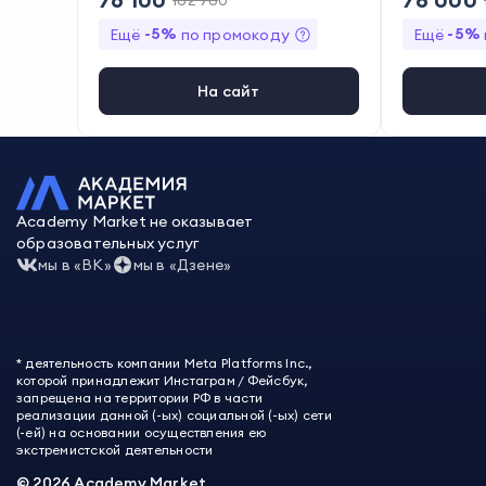
ва
162 760
-
5
%
-
5
%
Ещё
по промокоду
Ещё
На сайт
Academy Market не оказывает
образовательных услуг
мы в «ВК»
мы в «Дзене»
* деятельность компании Meta Platforms Inc.,
которой принадлежит Инстаграм / Фейсбук,
запрещена на территории РФ в части
реализации данной (-ых) социальной (-ых) сети
(-ей) на основании осуществления ею
экстремистской деятельности
©
2026
Academy Market