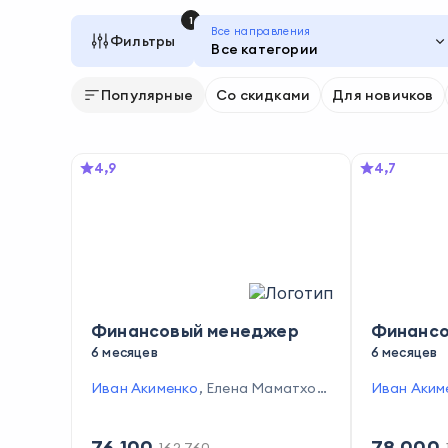
1
Все направления
Фильтры
Все категории
Популярные
Со скидками
Для новичков
4,9
4,7
Финансовый менеджер
Финансо
6 месяцев
6 месяцев
Иван Акименко
,
Елена Маматход
Иван Аким
жаева
,
Илья Кананыкин
,
Татьяна
жаева
,
Бо
Баздырева
,
Светлана Пополито
рплюк
,
Све
76 100
78 000