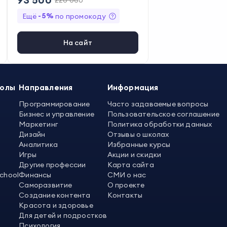
220 000
тьяна Скрипник
,
Эльмира Кагиро
ва
,
Елена Сенаторова
,
Юлия Кар
-
5
%
Ещё
по промокоду
плюк
,
Любовь Волосатова
,
Юлия
Трященко
,
Светлана Пополитов
а
На сайт
колы
Направления
Информация
Программирование
Часто задаваемые вопросы
Бизнес и управление
Пользовательское соглашение
Маркетинг
Политика обработки данных
Дизайн
Отзывы о школах
Аналитика
Избранные курсы
Игры
Акции и скидки
Другие профессии
Карта сайта
School
Финансы
СМИ о нас
Саморазвитие
О проекте
Создание контента
Контакты
Красота и здоровье
Для детей и подростков
Психология