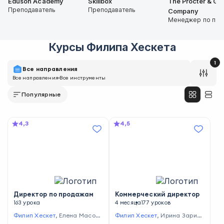
Eduson Academy
Skillbox
The Procter & Ga
Преподаватель
Преподаватель
Company
Менеджер по пр
Курсы
Филипа Хескета
1
Все направления
Все направления
Все инструменты
Популярные
4,3
4,5
Директор по продажам
Коммерческий директор
163 урока
4 месяца
177 уроков
Филип Хескет
,
Елена Масоло
Филип Хескет
,
Ирина Зарин
ва
,
Чарльз Крэйвер
,
Леонид
а
,
Оксана Бондаренко
,
Чар