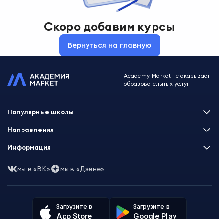
Скоро добавим курсы
Вернуться на главную
Academy Market не оказывает
образовательных услуг
Популярные школы
Skillbox
Направления
Нетология
Программирование
Информация
XYZ School
Бизнес и управление
GeekBrains
Часто задаваемые вопросы
Маркетинг
мы в «ВК»
мы в «Дзене»
Skillfactory
Пользовательское соглашение
Дизайн
Contented
Политика обработки данных
Аналитика
Talentsy
Отзывы о школах
Игры
Fashion Factory School
Избранные курсы
Другие профессии
Загрузите в
Загрузите в
ProductStar
Акции и скидки
App Store
Google Play
Финансы
Эколь