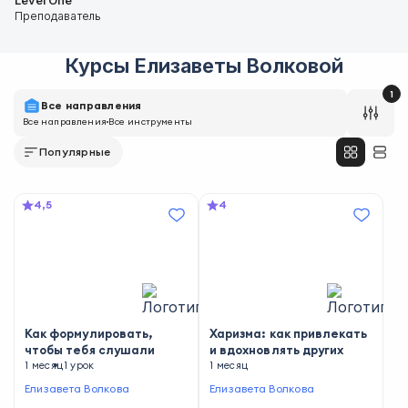
Level One
Преподаватель
Курсы
Елизаветы Волковой
1
Все направления
Все направления
Все инструменты
Популярные
4,5
4
Как формулировать,
Харизма: как привлекать
чтобы тебя слушали
и вдохновлять других
1 месяц
1 урок
1 месяц
Елизавета Волкова
Елизавета Волкова