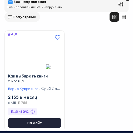
Все направления
Все направления
Все инструменты
Популярные
4,8
Как выбирать книги
2 месяца
Борис Куприянов
,
Юрий Сап
рыкин
,
Константин Мильчин
2 155
в месяц
6 465
11 755
Ещё
-
60
%
На сайт