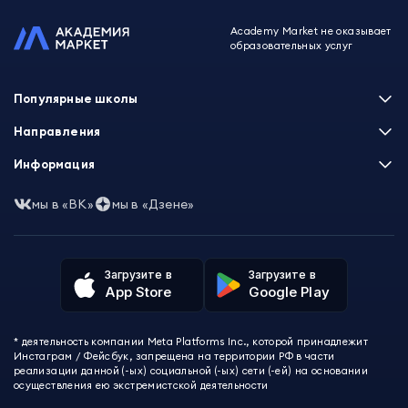
Academy Market не оказывает
образовательных услуг
Популярные школы
Skillbox
Направления
Нетология
Программирование
Информация
XYZ School
Бизнес и управление
GeekBrains
Часто задаваемые вопросы
Маркетинг
мы в «ВК»
мы в «Дзене»
Skillfactory
Пользовательское соглашение
Дизайн
Contented
Политика обработки данных
Аналитика
Talentsy
Отзывы о школах
Игры
Fashion Factory School
Избранные курсы
Другие профессии
Загрузите в
Загрузите в
ProductStar
Акции и скидки
App Store
Google Play
Финансы
Эколь
Карта сайта
Саморазвитие
Международная школа профессий
СМИ о нас
Создание контента
Викиум
* деятельность компании Meta Platforms Inc., которой принадлежит
О проекте
Красота и здоровье
Бруноям
Инстаграм / Фейсбук, запрещена на территории РФ в части
Контакты
Для детей и подростков
EDPRO
реализации данной (-ых) социальной (-ых) сети (-ей) на основании
Психология
осуществления ею экстремистской деятельности
Level One
Психодемия