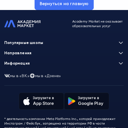
Вернуться на главную
Academy Market не оказывает
образовательных услуг
Популярные школы
Skillbox
Направления
Нетология
Программирование
Информация
XYZ School
Бизнес и управление
GeekBrains
Часто задаваемые вопросы
Маркетинг
мы в «ВК»
мы в «Дзене»
Skillfactory
Пользовательское соглашение
Дизайн
Contented
Политика обработки данных
Аналитика
Talentsy
Отзывы о школах
Игры
Fashion Factory School
Избранные курсы
Другие профессии
Загрузите в
Загрузите в
ProductStar
Акции и скидки
App Store
Google Play
Финансы
Эколь
Карта сайта
Саморазвитие
Международная школа профессий
СМИ о нас
Создание контента
Викиум
* деятельность компании Meta Platforms Inc., которой принадлежит
О проекте
Красота и здоровье
Бруноям
Инстаграм / Фейсбук, запрещена на территории РФ в части
Контакты
Для детей и подростков
EDPRO