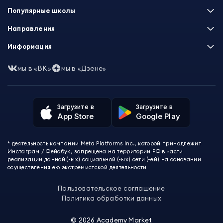
Популярные школы
Skillbox
Направления
Нетология
Программирование
Информация
XYZ School
Бизнес и управление
GeekBrains
Часто задаваемые вопросы
Маркетинг
мы в «ВК»
мы в «Дзене»
Skillfactory
Пользовательское соглашение
Дизайн
Contented
Политика обработки данных
Аналитика
Talentsy
Отзывы о школах
Игры
Fashion Factory School
Избранные курсы
Другие профессии
Загрузите в
Загрузите в
ProductStar
Акции и скидки
App Store
Google Play
Финансы
Эколь
Карта сайта
Саморазвитие
Международная школа профессий
СМИ о нас
Создание контента
Викиум
* деятельность компании Meta Platforms Inc., которой принадлежит
О проекте
Красота и здоровье
Бруноям
Инстаграм / Фейсбук, запрещена на территории РФ в части
Контакты
Для детей и подростков
EDPRO
реализации данной (-ых) социальной (-ых) сети (-ей) на основании
Психология
осуществления ею экстремистской деятельности
Level One
Психодемия
Skypro
Пользовательское соглашение
Академия Эдюсон
Политика обработки данных
Вебиум
#Sekta
©
2026
Academy Market