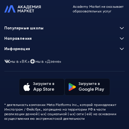
Academy Market не оказывает
образовательных услуг
Популярные школы
Skillbox
Направления
Нетология
Программирование
Информация
XYZ School
Бизнес и управление
GeekBrains
Часто задаваемые вопросы
Маркетинг
мы в «ВК»
мы в «Дзене»
Skillfactory
Пользовательское соглашение
Дизайн
Contented
Политика обработки данных
Аналитика
Talentsy
Отзывы о школах
Игры
Fashion Factory School
Избранные курсы
Другие профессии
Загрузите в
Загрузите в
ProductStar
Акции и скидки
App Store
Google Play
Финансы
Эколь
Карта сайта
Саморазвитие
Международная школа профессий
СМИ о нас
Создание контента
Викиум
* деятельность компании Meta Platforms Inc., которой принадлежит
О проекте
Красота и здоровье
Бруноям
Инстаграм / Фейсбук, запрещена на территории РФ в части
Контакты
Для детей и подростков
EDPRO
реализации данной (-ых) социальной (-ых) сети (-ей) на основании
Психология
осуществления ею экстремистской деятельности
Level One
Психодемия