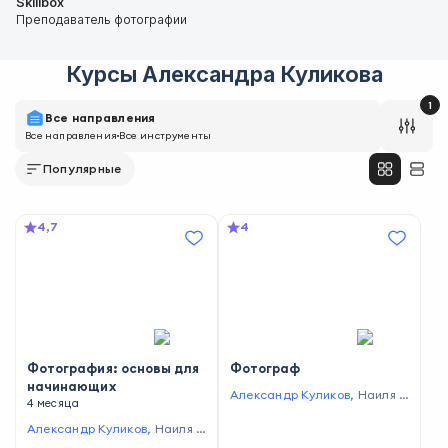
Skillbox
Преподаватель фотографии
Курсы
Александра Куликова
1
Все направления
Все направления
Все инструменты
Популярные
4,7
4
Фотография: основы для
Фотограф
начинающих
Александр Куликов
,
Наиля С
4 месяца
иницына
,
Катя Туркина
,
Вла
да Красильникова
,
Алексей
Александр Куликов
,
Наиля С
Соколов
,
Евгений Колеснико
иницына
,
Катя Туркина
,
Вла