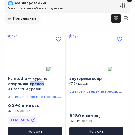
Все направления
Все направления
Все инструменты
Популярные
4,7
4,2
FL Studio — курс по
Звукорежиссёр
созданию
треков
475 уроков
3 месяца
70 уроков
Запись и сведение треков
,
П
одбор оборудования
,
Частот
Запись и сведение треков
,
Р
ная обработка
,
Работа в Pro
абота в FL Studio
,
Создание
6 246
в месяц
Tools
,
Монтаж звука
аранжировок
,
Работа с MIDI-
файлами
37 475
68 137
8 180
в месяц
Ещё
-
60
%
196 312
356 931
На сайт
На сайт