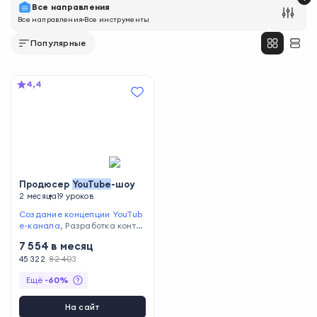
Все направления
Все направления
Все инструменты
Популярные
4,4
Продюсер
YouTube
-шоу
2 месяца
19 уроков
Создание концепции YouTub
e-канала
,
Разработка конте
нт-плана
,
Монетизация конт
7 554
в месяц
ента
,
Координация съёмок
,
Оптимизация бюджета
45 322
82 403
Ещё
-
60
%
На сайт