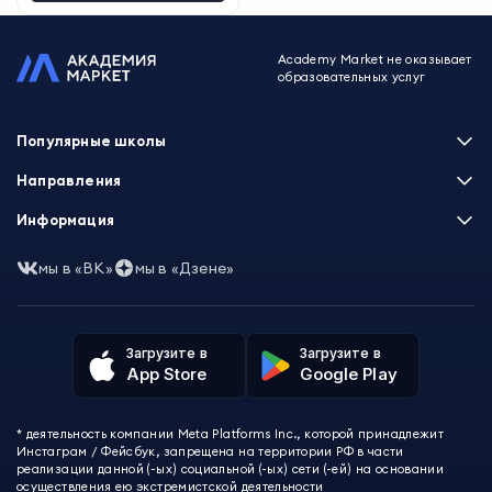
Academy Market не оказывает
образовательных услуг
Популярные школы
Skillbox
Направления
Нетология
Программирование
Информация
XYZ School
Бизнес и управление
GeekBrains
Часто задаваемые вопросы
Маркетинг
мы в «ВК»
мы в «Дзене»
Skillfactory
Пользовательское соглашение
Дизайн
Contented
Политика обработки данных
Аналитика
Talentsy
Отзывы о школах
Игры
Fashion Factory School
Избранные курсы
Другие профессии
Загрузите в
Загрузите в
ProductStar
Акции и скидки
App Store
Google Play
Финансы
Эколь
Карта сайта
Саморазвитие
Международная школа профессий
СМИ о нас
Создание контента
Викиум
* деятельность компании Meta Platforms Inc., которой принадлежит
О проекте
Красота и здоровье
Бруноям
Инстаграм / Фейсбук, запрещена на территории РФ в части
Контакты
Для детей и подростков
EDPRO
реализации данной (-ых) социальной (-ых) сети (-ей) на основании
Психология
осуществления ею экстремистской деятельности
Level One