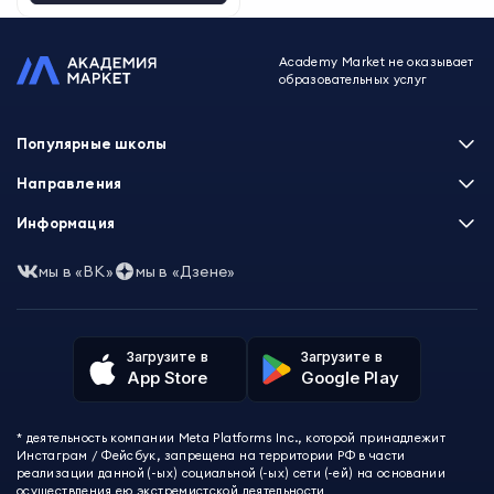
Academy Market не оказывает
образовательных услуг
Популярные школы
Skillbox
Направления
Нетология
Программирование
Информация
XYZ School
Бизнес и управление
GeekBrains
Часто задаваемые вопросы
Маркетинг
мы в «ВК»
мы в «Дзене»
Skillfactory
Пользовательское соглашение
Дизайн
Contented
Политика обработки данных
Аналитика
Talentsy
Отзывы о школах
Игры
Fashion Factory School
Избранные курсы
Другие профессии
Загрузите в
Загрузите в
ProductStar
Акции и скидки
App Store
Google Play
Финансы
Эколь
Карта сайта
Саморазвитие
Международная школа профессий
СМИ о нас
Создание контента
Викиум
* деятельность компании Meta Platforms Inc., которой принадлежит
О проекте
Красота и здоровье
Бруноям
Инстаграм / Фейсбук, запрещена на территории РФ в части
Контакты
Для детей и подростков
EDPRO
реализации данной (-ых) социальной (-ых) сети (-ей) на основании
Психология
осуществления ею экстремистской деятельности
Level One