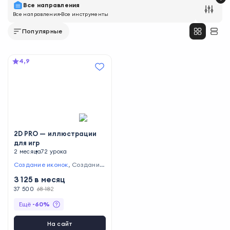
Все направления
Все направления
Все инструменты
Популярные
4,9
2D PRO — иллюстрации
для игр
2 месяца
72 урока
Создание иконок
,
Создание
интерфейсов
,
Создание 2D-м
3 125
в месяц
оделей
,
Создание иллюстра
ций
37 500
68 182
Ещё
-
60
%
На сайт