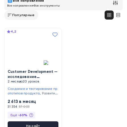
Все направления
Все направления
Все инструменты
Популярные
4,2
Customer Development —
исследование
пользовательских
2 месяца
20 уроков
аудиторий для бизнеса
Создание и тестирование пр
ототипов продукта
,
Развитие
продукта
,
Выявление потреб
2 613
в месяц
ностей клиентов
,
Выбор перс
пективных каналов для сбыт
31 354
57 008
а продукта
,
Анализ целевой
Ещё
-
60
%
аудитории
На сайт