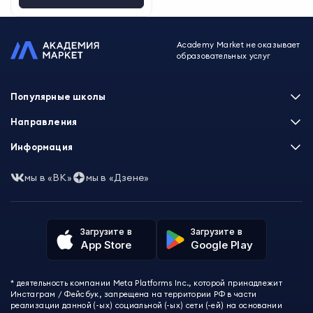
Academy Market не оказывает
образовательных услуг
Популярные школы
Skillbox
Направления
Нетология
Программирование
Информация
XYZ School
Бизнес и управление
GeekBrains
Часто задаваемые вопросы
Маркетинг
мы в «ВК»
мы в «Дзене»
Skillfactory
Пользовательское соглашение
Дизайн
Contented
Политика обработки данных
Аналитика
Talentsy
Отзывы о школах
Игры
Fashion Factory School
Избранные курсы
Другие профессии
Загрузите в
Загрузите в
ProductStar
Акции и скидки
App Store
Google Play
Финансы
Эколь
Карта сайта
Саморазвитие
Международная школа профессий
СМИ о нас
Создание контента
Викиум
* деятельность компании Meta Platforms Inc., которой принадлежит
О проекте
Красота и здоровье
Бруноям
Инстаграм / Фейсбук, запрещена на территории РФ в части
Контакты
Для детей и подростков
EDPRO
реализации данной (-ых) социальной (-ых) сети (-ей) на основании