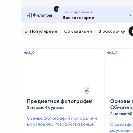
1
Все направления
Фильтры
Все категории
Популярные
Со скидками
В рассрочку
4,9
4,3
Предметная фотография
Основы 
CG-спец
3 месяца
48 уроков
2 месяца
60
Съемка фотографий при различн
ых условиях
,
Разработка концеп
Съемка фо
ции съемки
,
Цветокоррекция
,
Съ
ых условия