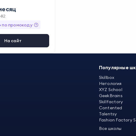
дание 3D-графики
,
О
месяц
я съёмок
,
Выбор обору
182
%
по промокоду
На сайт
Популярные ш
Skillbox
Нетология
XYZ School
GeekBrains
Skillfactory
Contented
Talentsy
Fashion Factory 
Все школы