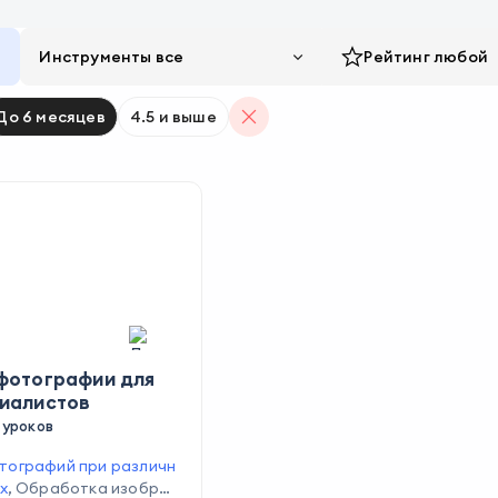
Инструменты все
Рейтинг
любой
До 6 месяцев
4.5 и выше
фотографии для
иалистов
 уроков
тографий при различн
х
,
Обработка изобра