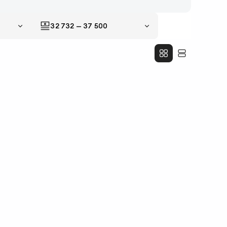
32 732
—
37 500