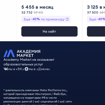
ёмка фото и видео
,
Составление
жений
,
Соз
5 455
в месяц
3 125
в 
композиций
рганизаци
дования
32 732
59 512
37 500
68 
-
60
%
-
60
Ещё
по промокоду
Ещё
На сайт
Academy Market не оказывает
образовательных услуг
мы в «ВК»
мы в «Дзене»
* деятельность компании Meta Platforms Inc.,
которой принадлежит Инстаграм / Фейсбук,
запрещена на территории РФ в части
реализации данной (-ых) социальной (-ых) сети