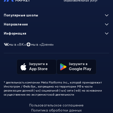
образовательных услуг
Популярные школы
Skillbox
Направления
Нетология
Программирование
Информация
XYZ School
Бизнес и управление
GeekBrains
Часто задаваемые вопросы
Маркетинг
мы в «ВК»
мы в «Дзене»
Skillfactory
Пользовательское соглашение
Дизайн
Contented
Политика обработки данных
Аналитика
Talentsy
Отзывы о школах
Игры
Fashion Factory School
Избранные курсы
Другие профессии
Загрузите в
Загрузите в
ProductStar
Акции и скидки
App Store
Google Play
Финансы
Эколь
Карта сайта
Саморазвитие
Международная школа профессий
СМИ о нас
Создание контента
Викиум
* деятельность компании Meta Platforms Inc., которой принадлежит
О проекте
Красота и здоровье
Бруноям
Инстаграм / Фейсбук, запрещена на территории РФ в части
Контакты
Для детей и подростков
EDPRO
реализации данной (-ых) социальной (-ых) сети (-ей) на основании
Психология
осуществления ею экстремистской деятельности
Level One
Психодемия
Skypro
Пользовательское соглашение
Академия Эдюсон
Политика обработки данных