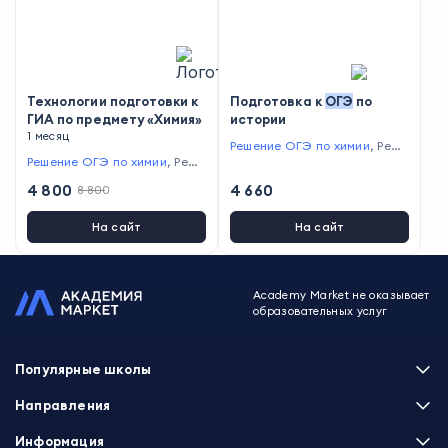
Технологии подготовки к
Подготовка к
ОГЭ
по
ГИА по предмету «Химия»
истории
1 месяц
Решение ОГЭ по химии
,
Реше
Решение ОГЭ по химии
,
Реше
ние ОГЭ по истории
ние ЕГЭ по химии
4 800
4 660
8 800
На сайт
На сайт
Academy Market не оказывает
образовательных услуг
Популярные школы
Skillbox
Направления
Нетология
Программирование
Информация
XYZ School