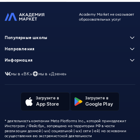
Academy Market не оказывает
образовательных услуг
Популярные школы
Skillbox
Направления
Нетология
Программирование
Информация
XYZ School
Бизнес и управление
GeekBrains
Часто задаваемые вопросы
Маркетинг
мы в «ВК»
мы в «Дзене»
Skillfactory
Пользовательское соглашение
Дизайн
Contented
Политика обработки данных
Аналитика
Talentsy
Отзывы о школах
Игры
Fashion Factory School
Избранные курсы
Другие профессии
Загрузите в
Загрузите в
ProductStar
Акции и скидки
App Store
Google Play
Финансы
Эколь
Карта сайта
Саморазвитие
Международная школа профессий
СМИ о нас
Создание контента
Викиум
* деятельность компании Meta Platforms Inc., которой принадлежит
О проекте
Красота и здоровье
Бруноям
Инстаграм / Фейсбук, запрещена на территории РФ в части
Контакты
Для детей и подростков
EDPRO
реализации данной (-ых) социальной (-ых) сети (-ей) на основании
Психология
осуществления ею экстремистской деятельности
Level One