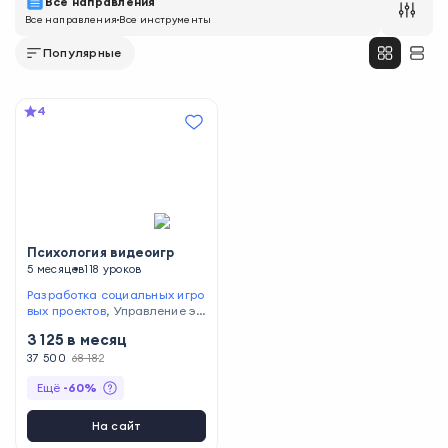
Все направления
Все направления
Все инструменты
Популярные
4
Психология видеоигр
5 месяцев
118 уроков
Разработка социальных игро
вых проектов
,
Управление эм
оциями игроков
,
Разработка
3 125
в месяц
стратегии продвижения
,
Раз
работка сценариев
37 500
68 182
,
Анализ
целевой аудитории
Ещё
-
60
%
На сайт