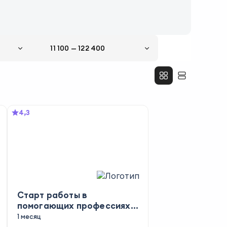
11 100
—
122 400
4,3
Старт работы в
помогающих профессиях:
как найти клиентов
1 месяц