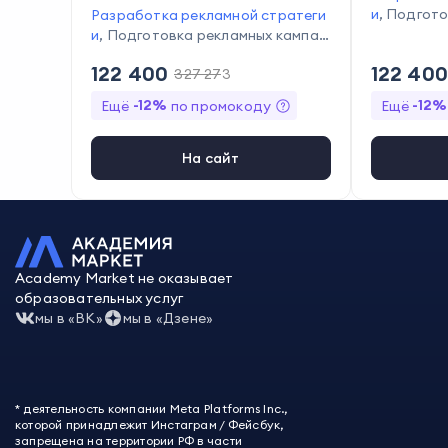
и
,
Подгото
Разработка рекламной стратеги
ий
,
Настро
и
,
Подготовка рекламных кампан
рекламы
,
Р
ий
,
Настройка контекстной рекл
122 400
122 400
327 273
ми и соцсе
амы
,
Анализ эффективности рекл
бностей к
амных кампаний
,
Анализ конкуре
-
12
%
-
12
%
Ещё
по промокоду
Ещё
тивности 
нтов
бор и ана
е А/В-тес
На сайт
Academy Market не оказывает
образовательных услуг
мы в «ВК»
мы в «Дзене»
* деятельность компании Meta Platforms Inc.,
которой принадлежит Инстаграм / Фейсбук,
запрещена на территории РФ в части