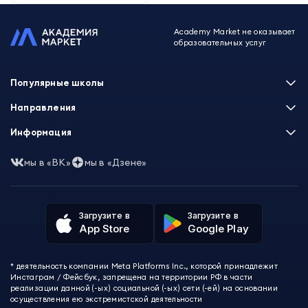
Academy Market не оказывает
образовательных услуг
Популярные школы
Skillbox
Направления
Нетология
Программирование
Информация
XYZ School
Бизнес и управление
GeekBrains
Часто задаваемые вопросы
Маркетинг
мы в «ВК»
мы в «Дзене»
Skillfactory
Пользовательское соглашение
Дизайн
Contented
Политика обработки данных
Аналитика
Talentsy
Отзывы о школах
Игры
Fashion Factory School
Избранные курсы
Другие профессии
Загрузите в
Загрузите в
ProductStar
Акции и скидки
App Store
Google Play
Финансы
Эколь
Карта сайта
Саморазвитие
Международная школа профессий
СМИ о нас
Создание контента
Викиум
* деятельность компании Meta Platforms Inc., которой принадлежит
О проекте
Красота и здоровье
Бруноям
Инстаграм / Фейсбук, запрещена на территории РФ в части
Контакты
Для детей и подростков
EDPRO
реализации данной (-ых) социальной (-ых) сети (-ей) на основании
Психология
осуществления ею экстремистской деятельности
Level One