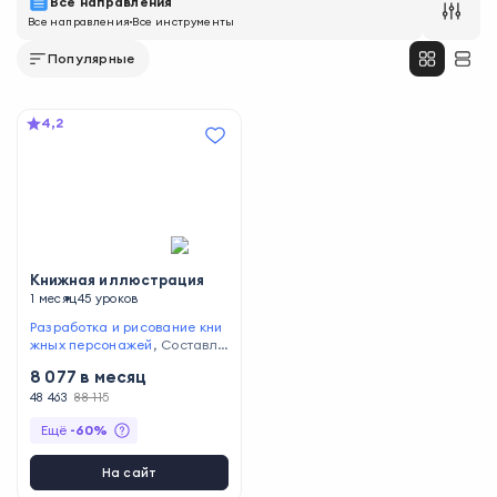
Все направления
Все направления
Все инструменты
Популярные
4,2
Книжная иллюстрация
1 месяц
45 уроков
Разработка и рисование кни
жных персонажей
,
Составле
ние договоров с авторскими
8 077
в месяц
правами
,
Создание раскадр
овок для книг
48 463
88 115
,
Вёрстка
Ещё
-
60
%
На сайт