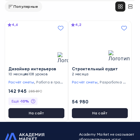
Популярные
4,6
4,2
Дизайнер интерьеров
Строительный аудит
10 месяцев
108 уроков
2 месяца
Расчёт сметы
,
Работа в граф
Расчёт сметы
,
Разработка ин
ических редакторах
,
Ведени
вестиционной стратегии
,
Про
142 945
285 890
е документации
ведение инвестиционного ан
ализа
,
Проведение аудита
Ещё
-
10
%
54 980
На сайт
На сайт
Academy Market не оказывает
образовательных услуг