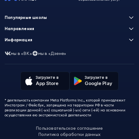
Популярные школы
Skillbox
Направления
Нетология
Программирование
Информация
XYZ School
Бизнес и управление
GeekBrains
Часто задаваемые вопросы
Маркетинг
мы в «ВК»
мы в «Дзене»
Skillfactory
Пользовательское соглашение
Дизайн
Contented
Политика обработки данных
Аналитика
Talentsy
Отзывы о школах
Игры
Fashion Factory School
Избранные курсы
Другие профессии
Загрузите в
Загрузите в
ProductStar
Акции и скидки
App Store
Google Play
Финансы
Эколь
Карта сайта
Саморазвитие
Международная школа профессий
СМИ о нас
Создание контента
Викиум
* деятельность компании Meta Platforms Inc., которой принадлежит
О проекте
Красота и здоровье
Бруноям
Инстаграм / Фейсбук, запрещена на территории РФ в части
Контакты
Для детей и подростков
EDPRO
реализации данной (-ых) социальной (-ых) сети (-ей) на основании
Психология
осуществления ею экстремистской деятельности
Level One
Психодемия
Skypro
Пользовательское соглашение
Академия Эдюсон
Политика обработки данных