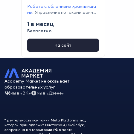
Работа с облачными хранилища
ми
,
Управление потоками данных
,
Работа с базами данных
1
в месяц
Бесплатно
На сайт
Academy Market не оказывает
образовательных услуг
мы в «ВК»
мы в «Дзене»
* деятельность компании Meta Platforms Inc.,
которой принадлежит Инстаграм / Фейсбук,
запрещена на территории РФ в части