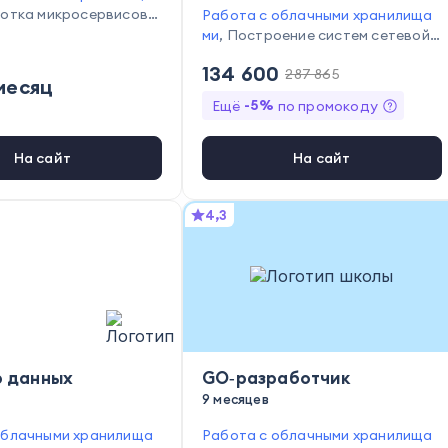
отка микросервисов
,
Работа с облачными хранилища
ие отчётности
,
Выявл
ми
,
Построение систем сетевой и
имостей систем
,
Сбор и
нфраструктуры
,
Работа с базам
134 600
нных
287 865
и данных
,
Создание и оптимизац
месяц
ия CI/CD
,
Тестирование кода
,
Ад
-
5
%
Ещё
по промокоду
министрирование Linux
,
Сбор и а
нализ данных
На сайт
На сайт
4,3
 данных
GО‑разработчик
9 месяцев
облачными хранилища
Работа с облачными хранилища