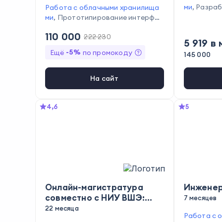
ми
,
Разраб
Работа с облачными хранилища
Составлен
ми
,
Прототипирование интерфей
ение уязв
сов
,
Ведение документации
110 000
222 230
анализ да
5 919
в 
-
5
%
Ещё
по промокоду
145 000
На сайт
4,6
5
Онлайн-магистратура
Инженер
совместно с НИУ ВШЭ:
7 месяцев
Data Engineering
22 месяца
Работа с 