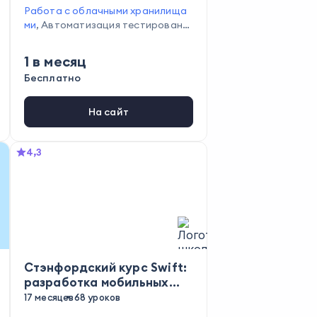
Работа с облачными хранилища
ми
,
Автоматизация тестировани
я
,
Сбор и анализ данных
1
в месяц
Бесплатно
На сайт
4,3
Стэнфордский курс Swift:
разработка мобильных
приложений для iOS для
17 месяцев
68 уроков
детей