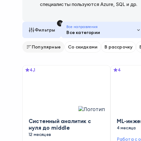
специалисты пользуются Azure, SQL и др.
1
Все направления
Фильтры
Все категории
Популярные
Со скидками
В рассрочку
4,1
4
Системный аналитик с
ML-инже
нуля до middle
4 месяца
12 месяцев
Работа с 