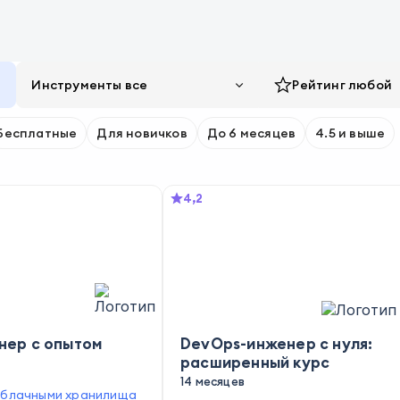
Инструменты все
Рейтинг
любой
Бесплатные
Для новичков
До 6 месяцев
4.5 и выше
4,2
нер с опытом
DevOps-инженер с нуля:
расширенный курс
14 месяцев
облачными хранилища