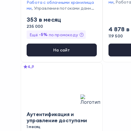
ми
,
Работа
Работа с облачными хранилища
ми
,
Управление потоками данных
,
Структурирование данных
,
Мон
353
в месяц
иторинг и логирование
,
Работа с
базами данных
,
Составление отч
235 000
4 878
в
ётности
,
Создание и оптимизаци
-
5
%
Ещё
по промокоду
119 500
я CI/CD
,
Написание кода
,
Автом
атизация тестирования
,
Тестиро
вание кода
,
Программирование
На сайт
на Python
,
Программирование на
Java
,
Сбор и анализ данных
,
Про
граммирование на SQL
,
Написан
4,9
ие SQL-запросов
Аутентификация и
управление доступами
1 месяц