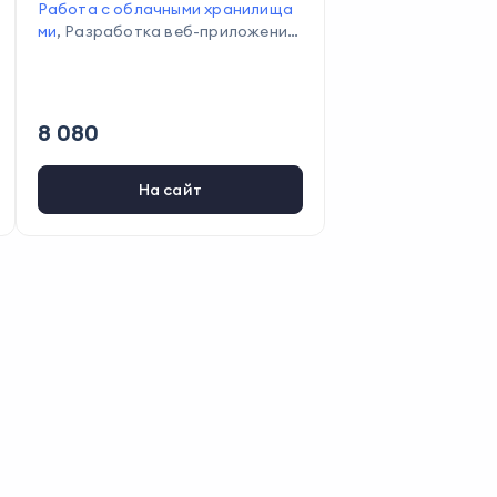
Работа с облачными хранилища
ми
,
Разработка веб-приложений
,
Работа с базами данных
,
Создан
ие и настройка интерфейсов
,
Раз
работка приложений для iOS
,
Пр
именение ООП
,
Программирован
8 080
ие на Swift
,
Написание кода
,
Тес
тирование кода
На сайт