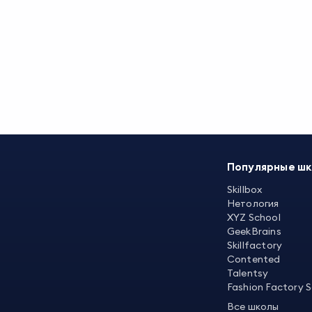
Популярные ш
Skillbox
Нетология
XYZ School
GeekBrains
Skillfactory
Contented
Talentsy
Fashion Factory 
Все школы