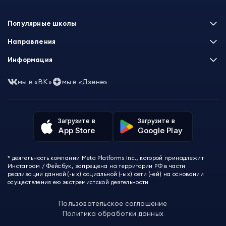
Docker
,
Работа с React
Популярные школы
Skillbox
Направления
Нетология
Программирование
Информация
XYZ School
Бизнес и управление
GeekBrains
Часто задаваемые вопросы
Маркетинг
мы в «ВК»
мы в «Дзене»
Skillfactory
Пользовательское соглашение
Дизайн
Contented
Политика обработки данных
Аналитика
Talentsy
Отзывы о школах
Игры
Fashion Factory School
Избранные курсы
Другие профессии
Загрузите в
Загрузите в
ProductStar
Акции и скидки
App Store
Google Play
Финансы
Эколь
Карта сайта
Саморазвитие
Международная школа профессий
СМИ о нас
Создание контента
Викиум
* деятельность компании Meta Platforms Inc., которой принадлежит
О проекте
Красота и здоровье
Бруноям
Инстаграм / Фейсбук, запрещена на территории РФ в части
Контакты
Для детей и подростков
EDPRO
реализации данной (-ых) социальной (-ых) сети (-ей) на основании
Психология
осуществления ею экстремистской деятельности
Level One
Психодемия
Skypro
Пользовательское соглашение
Академия Эдюсон
Политика обработки данных
Вебиум