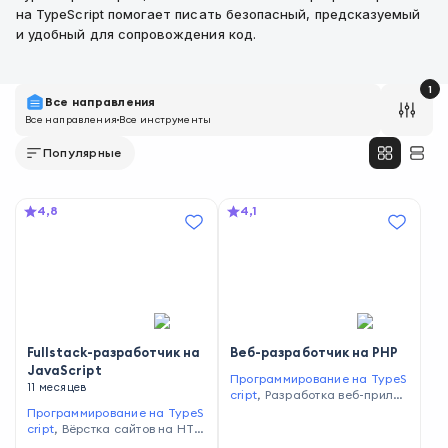
на TypeScript помогает писать безопасный, предсказуемый
и удобный для сопровождения код.
1
Все направления
Все направления
Все инструменты
Популярные
4,8
4,1
Fullstack-разработчик на
Веб-разработчик на PHP
JavaScript
Программирование на TypeS
11 месяцев
cript
,
Разработка веб-прило
жений
,
Программирование н
Программирование на TypeS
а PHP
cript
,
Вёрстка сайтов на HTM
L и CSS
,
Работа с фреймворка