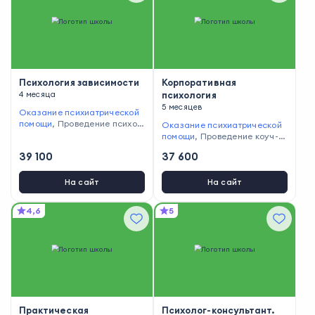
едение психологических кон
сультаций
Психология зависимости
Корпоративная
4 месяца
психология
5 месяцев
Оказание психиатрической
помощи
,
Проведение психод
Оказание психиатрической
иагностики
,
Профилактика п
помощи
,
Проведение коуч-с
сихосоматических расстрой
ессий
,
Проведение психоди
39 100
37 600
ств
,
Проведение психологич
агностики
,
Оценка эффектив
еских консультаций
ности работы персонала
,
По
дбор персонала
На сайт
На сайт
4,6
5
Практическая
Психолог-консультант.