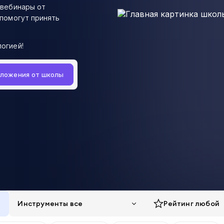
 вебинары от
 помогут принять
огией!
дложения от школы
Инструменты все
Рейтинг
любой