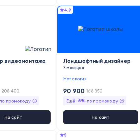
4,9
р видеомонтажа
Ландшафтный дизайнер
7 месяцев
Нетология
90 900
208 400
168 350
-
5
%
по промокоду
Ещё
по промокоду
На сайт
На сайт
5