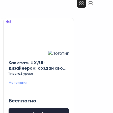
5
Как стать UX/UI-
дизайнером: создай свой
первый сайт
1 месяц
2 урока
Нетология
Бесплатно