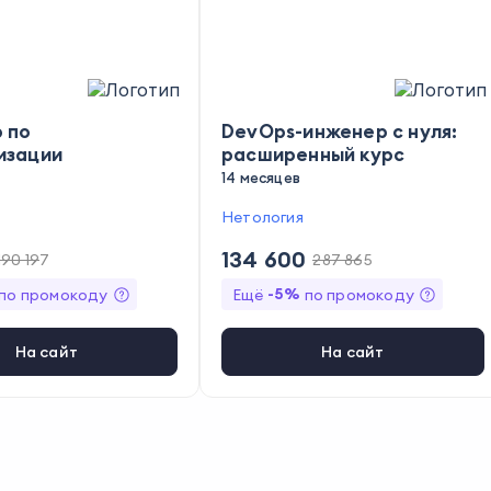
 по
DevOps-инженер с нуля:
изации
расширенный курс
14 месяцев
Нетология
134 600
190 197
287 865
-
5
%
по промокоду
Ещё
по промокоду
На сайт
На сайт