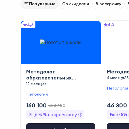
Популярные
Со скидками
В рассрочку
4,6
4,3
Методолог
Методис
образовательных
4 месяца
25
программ
12 месяцев
Нетология
Нетология
160 100
46 300
323 400
-
5
%
-
5
%
Ещё
по промокоду
Ещё