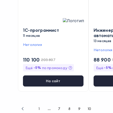
1С-программист
Инженер
автомат
11 месяцев
13 месяцев
Нетология
Нетология
110 100
88 900
203 807
-
5
%
-
5
%
Ещё
по промокоду
Ещё
На сайт
1
...
7
8
9
10