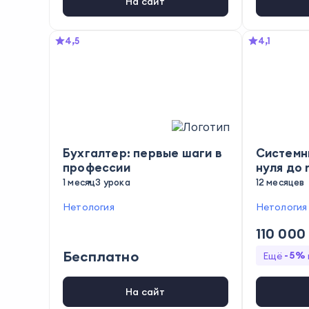
На сайт
4,5
4,1
Бухгалтер: первые шаги в
Системн
профессии
нуля до 
1 месяц
3 урока
12 месяцев
Нетология
Нетология
110 000
Бесплатно
-
5
%
Ещё
На сайт