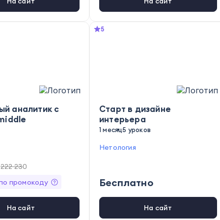
На сайт
На сайт
5
ый аналитик с
Старт в дизайне
middle
интерьера
1 месяц
5 уроков
Нетология
222 230
Бесплатно
по промокоду
На сайт
На сайт