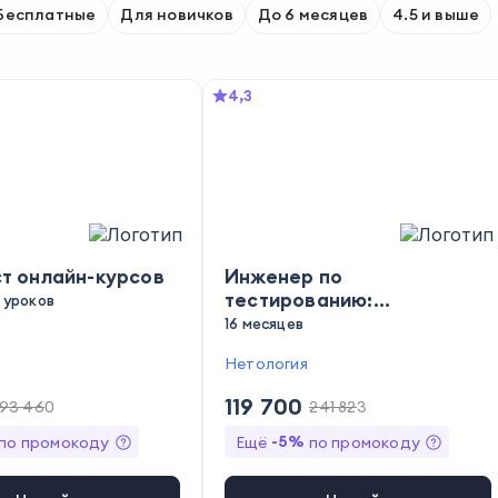
Бесплатные
Для новичков
До 6 месяцев
4.5 и выше
4,3
т онлайн-курсов
Инженер по
тестированию:
 уроков
расширенный курс
16 месяцев
Нетология
119 700
93 460
241 823
-
5
%
по промокоду
Ещё
по промокоду