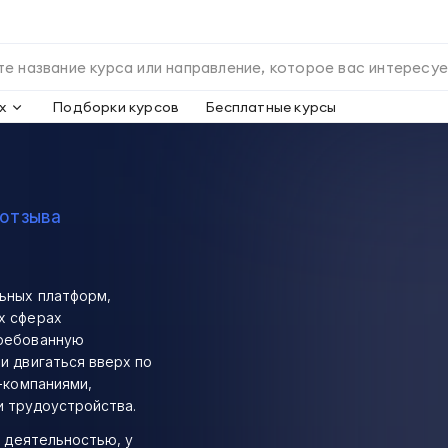
х
Подборки курсов
Бесплатные курсы
 отзыва
льных платформ,
х сферах
требованную
и двигаться вверх по
-компаниями,
и трудоустройства.
й деятельностью, у