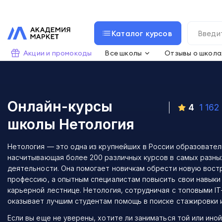
Каталог курсов
Акции и промокоды
Все школы
Отзывы о школа
Онлайн-курсы
4
1 162
школы
Нетология
Нетология — это одна из крупнейших в России образовате
насчитывающая более 200 различных курсов в самых разны
деятельности. Она помогает новичкам обрести новую вос
профессию, а опытным специалистам повысить свои навыки 
карьерной лестнице. Нетология, сотрудничая с топовыми IT
оказывает лучшим студентам помощь в поиске стажировки 
Если вы еще не уверены, хотите ли заниматься той или ино