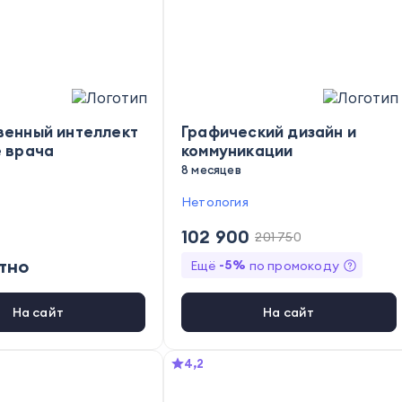
венный интеллект
Графический дизайн и
е врача
коммуникации
8 месяцев
Нетология
102 900
201 750
тно
-
5
%
Ещё
по промокоду
На сайт
На сайт
4,2