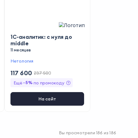
1С-аналитик: с нуля до
middle
11 месяцев
Нетология
117 600
237 500
-
5
%
Ещё
по промокоду
На сайт
Вы просмотрели
186
из
186