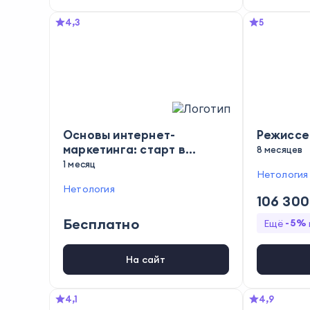
4,3
5
Основы интернет-
Режиссе
маркетинга: старт в
8 месяцев
профессии
1 месяц
Нетология
Нетология
106 300
Бесплатно
-
5
%
Ещё
На сайт
4,1
4,9