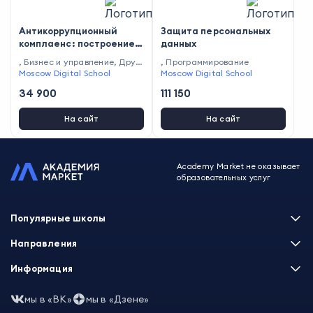
Антикоррупционный
Защита персональных
комплаенс: построение и
данных
управление системой
,
Бизнес и управление
,
Друг
,
Программирование
ие профессии
Moscow Digital School
Moscow Digital School
34 900
111 150
На сайт
На сайт
Academy Market не оказывает
образовательных услуг
Популярные школы
Skillbox
Направления
Нетология
Программирование
Информация
XYZ School
Бизнес и управление
GeekBrains
Часто задаваемые вопросы
Маркетинг
мы в «ВК»
мы в «Дзене»
Skillfactory
Пользовательское соглашение
Дизайн