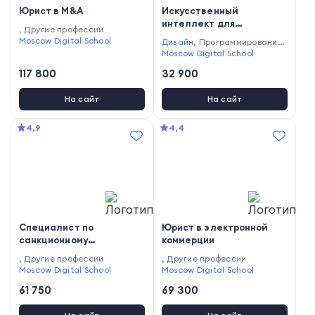
Юрист в M&A
Искусственный
интеллект для
,
Другие профессии
практикующих юристов
Moscow Digital School
Дизайн
,
Программирование
,
Бизнес и управление
Moscow Digital School
,
Марке
тинг
,
Другие профессии
,
Сам
117 800
32 900
оразвитие
,
Создание контен
та
На сайт
На сайт
4,9
4,4
Специалист по
Юрист в электронной
санкционному
коммерции
комплаенсу
,
Другие профессии
,
Другие профессии
Moscow Digital School
Moscow Digital School
61 750
69 300