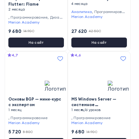
Flutter: Flame
4 месяца
2 месяца
Аналитика
,
Программирован
ие
Merion Academy
,
Программирование
,
Дизай
н
Merion Academy
,
Игры
9 680
27 620
14 900
42 500
На сайт
На сайт
4,7
4,6
Основы BGP — мини-курс
MS Windows Server —
с экспертом
системное
1 месяц
администрирование
1 месяц
16 уроков
,
Программирование
,
Программирование
Merion Academy
Merion Academy
5 720
9 680
8 800
14 900