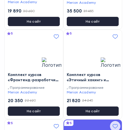
нуля»
Merion Academy
ие
Merion Academy
19 890
35 500
30 600
39 455
На сайт
На сайт
5
5
Комплект курсов
Комплект курсов
«Фронтенд-разработчик
«Этичный хакинг» и
с нуля» и «Frontend-
«Основы
,
Программирование
,
Программирование
разработка на React»
кибербезопасности»
Merion Academy
Merion Academy
20 350
21 820
22 620
24 245
На сайт
На сайт
5
5