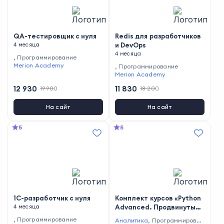
QA-тестировщик с нуля
Redis для разработчиков
4 месяца
и DevOps
4 месяца
,
Программирование
Merion Academy
,
Программирование
Merion Academy
12 930
11 830
19 900
18 200
На сайт
На сайт
5
5
1С-разработчик с нуля
Комплект курсов «Python
4 месяца
Advanced. Продвинутый
курс» и «Data Science с
,
Программирование
Аналитика
,
Программирован