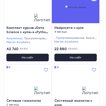
Комплект курсов «Data
Нейросети с нуля
Science с нуля» и «Python
4 месяца
программист»
,
Программирование
,
Бизнес
Аналитика
,
Программирован
и управление
Merion Academy
,
Маркетинг
,
Ди
ие
Merion Academy
зайн
,
Другие профессии
,
Са
42 760
22 880
47 515
35 200
моразвитие
,
Создание конте
нта
На сайт
На сайт
5
4
Сетевые технологии
Системный аналитик с
2 месяца
нуля