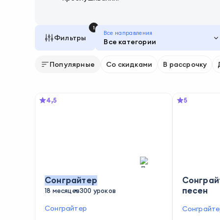
1
Все направления
Фильтры
Все категории
Популярные
Со скидками
В рассрочку
4,5
5
Сонграйтер
Сонграй
песен
18 месяцев
300 уроков
Сонграйтер
Сонграйте
ьный прод