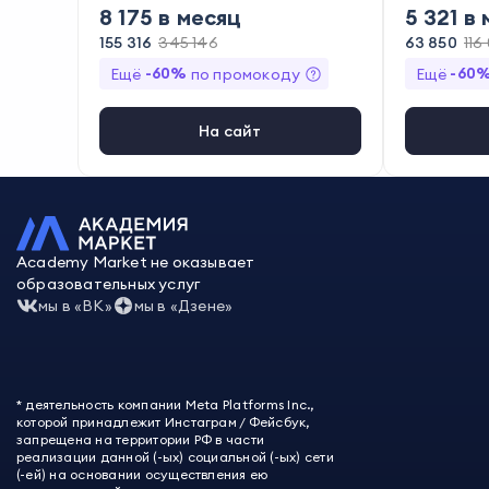
8 175
в месяц
5 321
в 
155 316
345 146
63 850
116
-
60
%
-
60
Ещё
по промокоду
Ещё
На сайт
Academy Market не оказывает
образовательных услуг
мы в «ВК»
мы в «Дзене»
* деятельность компании Meta Platforms Inc.,
которой принадлежит Инстаграм / Фейсбук,
запрещена на территории РФ в части
реализации данной (-ых) социальной (-ых) сети
(-ей) на основании осуществления ею