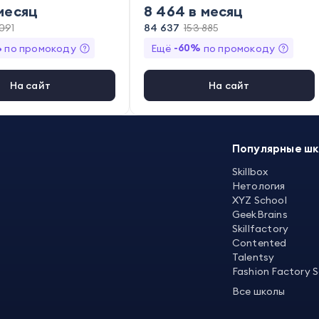
месяц
8 464
в месяц
 091
84 637
153 885
%
-
60
%
по промокоду
Ещё
по промокоду
На сайт
На сайт
Популярные ш
Skillbox
Нетология
XYZ School
GeekBrains
Skillfactory
Contented
Talentsy
Fashion Factory 
Все школы