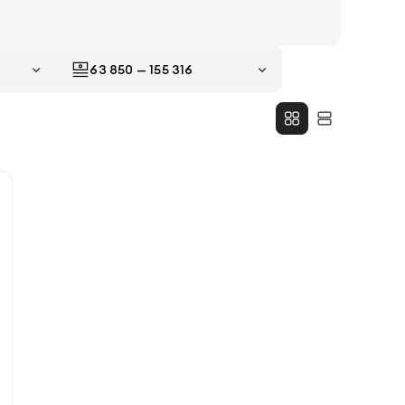
63 850
—
155 316