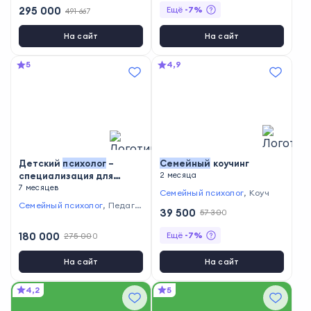
295 000
Ещё
-
7
%
491 667
На сайт
На сайт
5
4,9
Детский
психолог
–
Семейный
коучинг
специализация для
2 месяца
психологов
7 месяцев
Семейный психолог
,
Коуч
Семейный психолог
,
Педагог
39 500
57 300
-психолог
180 000
Ещё
-
7
%
275 000
На сайт
На сайт
4,2
5