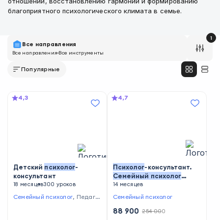
отношений, восстановлению гармонии и формированию
благоприятного психологического климата в семье.
1
Все направления
Все направления
Все инструменты
Популярные
4,3
4,7
Детский
психолог
-
Психолог
-консультант.
консультант
Семейный
психолог
18 месяцев
300 уроков
(1480ч.)
14 месяцев
Семейный психолог
,
Педагог
Семейный психолог
-психолог
,
Детский психолог
88 900
254 000