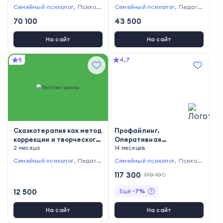
Семейный психолог
,
Психол
Семейный психолог
,
Педагог
ог-консультант
,
Педагог-пси
-психолог
70 100
43 500
холог
На сайт
На сайт
5
4,7
Сказкотерапия как метод
Профайлинг.
коррекции и творческого
Оперативная
развития детей
2 месяца
психодиагностика
14 месяцев
Семейный психолог
,
Педагог
Семейный психолог
,
Психол
-психолог
ог-консультант
117 300
170 100
12 500
Ещё
-
7
%
На сайт
На сайт