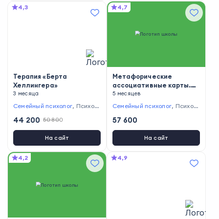
4,3
4,7
Терапия «Берта
Метафорические
Хеллингера»
ассоциативные карты.
3 месяца
Психолог
5 месяцев
ия
Семейный психолог
,
Психоте
Семейный психолог
,
Психоте
рапевт
,
Психолог-консульта
рапевт
44 200
57 600
50 800
нт
На сайт
На сайт
4,2
4,9