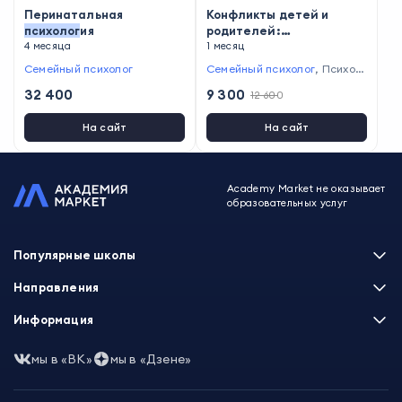
Перинатальная
Конфликты детей и
психолог
ия
родителей:
4 месяца
психодиагностика и
1 месяц
консультативно-
Семейный психолог
Семейный психолог
,
Психол
терапевтическая работа
ог-консультант
,
Педагог-пси
32 400
9 300
12 600
холог
На сайт
На сайт
Academy Market не оказывает
образовательных услуг
Популярные школы
Skillbox
Направления
Нетология
Программирование
Информация
XYZ School
Бизнес и управление
GeekBrains
Часто задаваемые вопросы
Маркетинг
мы в «ВК»
мы в «Дзене»
Skillfactory
Пользовательское соглашение
Дизайн
Contented
Политика обработки данных
Аналитика
Talentsy