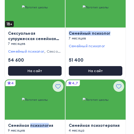
18+
Сексуальная
Семейный
психолог
супружеская семейная
7 месяцев
терапия
7 месяцев
Семейный психолог
Семейный психолог
,
Сексол
ог
54 600
51 400
На сайт
На сайт
4
4,7
Семейная
психолог
ия
Семейная психотерапия
9 месяцев
4 месяца