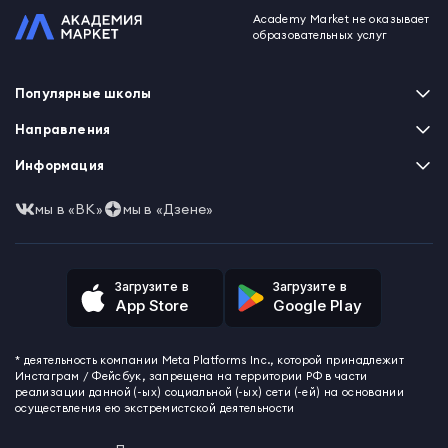
Academy Market не оказывает
образовательных услуг
Популярные школы
Skillbox
Направления
Нетология
Программирование
Информация
XYZ School
Бизнес и управление
GeekBrains
Часто задаваемые вопросы
Маркетинг
мы в «ВК»
мы в «Дзене»
Skillfactory
Пользовательское соглашение
Дизайн
Contented
Политика обработки данных
Аналитика
Talentsy
Отзывы о школах
Игры
Fashion Factory School
Избранные курсы
Другие профессии
Загрузите в
Загрузите в
ProductStar
Акции и скидки
App Store
Google Play
Финансы
Эколь
Карта сайта
Саморазвитие
Международная школа профессий
СМИ о нас
Создание контента
Викиум
* деятельность компании Meta Platforms Inc., которой принадлежит
О проекте
Красота и здоровье
Бруноям
Инстаграм / Фейсбук, запрещена на территории РФ в части
Контакты
Для детей и подростков
EDPRO
реализации данной (-ых) социальной (-ых) сети (-ей) на основании
Психология
осуществления ею экстремистской деятельности
Level One
Психодемия