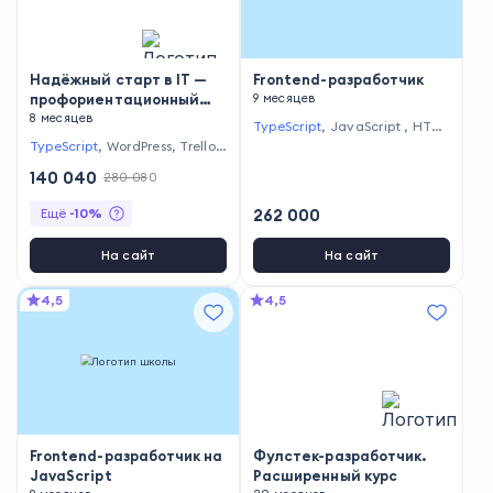
Надёжный старт в IT —
Frontend-разработчик
профориентационный
9 месяцев
курс для новичков
8 месяцев
TypeScript
,
JavaScript
,
HTML
,
Figma
,
CSS
,
Redux
,
Visual St
TypeScript
,
WordPress
,
Trello
,
udio Code
SQL
,
JUnit
,
NumPy
,
PyTest
,
S
140 040
280 080
QLite
,
Microsoft Visual Studio
,
HTML
,
Zabbix
,
BeautifulSou
Ещё
-
10
%
262 000
p
,
CSS
,
Grafana
,
Microsoft Po
wer BI
,
pandas
,
Unity
,
Androi
d
,
Laravel
,
GitHub
,
PHP
,
Dja
На сайт
На сайт
ngo
,
Python
,
Ansible
,
Linux
,
R
eact
,
Kotlin
4,5
4,5
Frontend-разработчик на
Фулстек-разработчик.
JavaScript
Расширенный курс