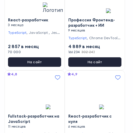
React-разработчик
Профессия Фронтенд-
3 месяца
разработчик + ИИ
9 месяцев
TypeScript
,
JavaScript
,
Jest
,
Redux
,
React
TypeScript
,
Chrome DevTools
,
JavaScript
,
HTML5
,
Eslint
,
Vu
2 857
в месяц
4 889
в месяц
e.js
,
Figma
,
CSS
,
Lighthouse
,
70 000
Jest
166 234
,
Webpack
302 243
,
React
,
Visual
Studio Code
,
GitLab
На сайт
На сайт
4,8
4,9
Fullstack-разработчик на
React-разработчик с
JavaScript
нуля
11 месяцев
6 месяцев