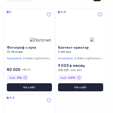
5
4,8
Фотограф с нуля
Контент-креатор
10 месяцев
4 месяца
Snapseed
,
Adobe Lightroom
,
Snapseed
,
Adobe Lightroom
,
Capture One
,
Adobe Photosh
VSCO
,
Adobe Photoshop
9 003
в месяц
op
80 000
148 211
108 039
240 088
Ещё
-
5
%
Ещё
-
60
%
На сайт
На сайт
4,3