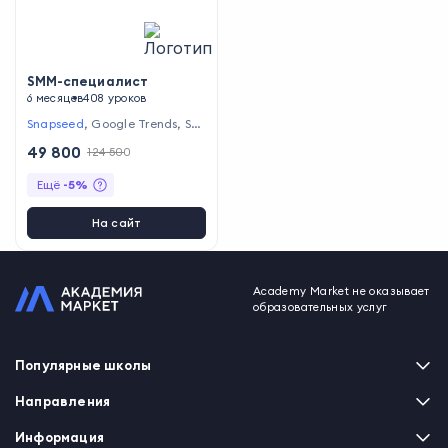
SMM-специалист
6 месяцев
408 уроков
Snapseed
,
Google Trends
,
Soc
ial Blade
,
Popsters
49 800
124 500
Ещё
-
5
%
На сайт
Academy Market не оказывает
образовательных услуг
Популярные школы
Skillbox
Направления
Нетология
Программирование
Информация
XYZ School