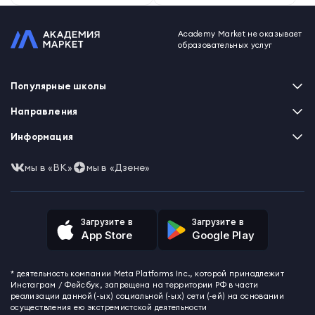
Academy Market не оказывает
образовательных услуг
Популярные школы
Skillbox
Направления
Нетология
Программирование
Информация
XYZ School
Бизнес и управление
GeekBrains
Часто задаваемые вопросы
Маркетинг
мы в «ВК»
мы в «Дзене»
Skillfactory
Пользовательское соглашение
Дизайн
Contented
Политика обработки данных
Аналитика
Talentsy
Отзывы о школах
Игры
Fashion Factory School
Избранные курсы
Другие профессии
Загрузите в
Загрузите в
ProductStar
Акции и скидки
App Store
Google Play
Финансы
Эколь
Карта сайта
Саморазвитие
Международная школа профессий
СМИ о нас
Создание контента
Викиум
* деятельность компании Meta Platforms Inc., которой принадлежит
О проекте
Красота и здоровье
Бруноям
Инстаграм / Фейсбук, запрещена на территории РФ в части
Контакты
Для детей и подростков
EDPRO
реализации данной (-ых) социальной (-ых) сети (-ей) на основании
Психология
осуществления ею экстремистской деятельности
Level One