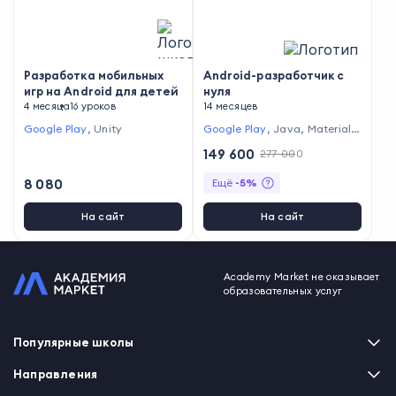
Разработка мобильных
Android-разработчик с
игр на Android для детей
нуля
4 месяца
16 уроков
14 месяцев
Google Play
,
Unity
Google Play
,
Java
,
Material D
esign
,
SQLite
,
IntelliJ Idea
,
Gr
149 600
277 000
adle
,
Android
,
GitHub
,
Git
,
K
otlin
,
Firebase
8 080
Ещё
-
5
%
На сайт
На сайт
Academy Market не оказывает
образовательных услуг
Популярные школы
Skillbox
Направления
Нетология