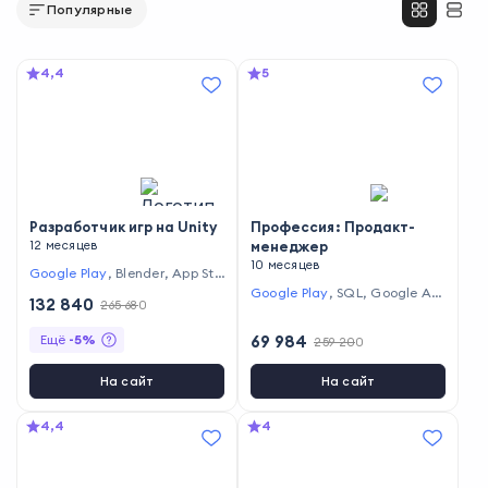
Популярные
4,4
5
Разработчик игр на Unity
Профессия: Продакт-
12 месяцев
менеджер
10 месяцев
Google Play
,
Blender
,
App Sto
re
,
Steam
,
C#
,
Unity
,
GitHub
,
Google Play
,
SQL
,
Google An
132 840
265 680
Git
,
Slack
,
Visual Studio Code
alytics
,
App Store
,
Figma
,
Ян
,
Markdown
декс.Метрика
Ещё
-
5
%
69 984
259 200
На сайт
На сайт
4,4
4