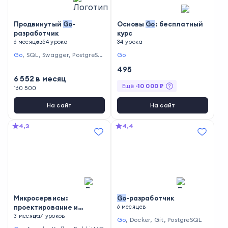
Продвинутый
Go
-
Основы
Go
: бесплатный
разработчик
курс
6 месяцев
54 урока
34 урока
Go
,
SQL
,
Swagger
,
PostgreSQ
Go
L
495
6 552
в месяц
Ещё
-
10 000
₽
160 500
На сайт
На сайт
4,3
4,4
Микросервисы:
Go
-разработчик
проектирование и
6 месяцев
интеграция на
3 месяца
7 уроков
GO
Go
,
Docker
,
Git
,
PostgreSQL