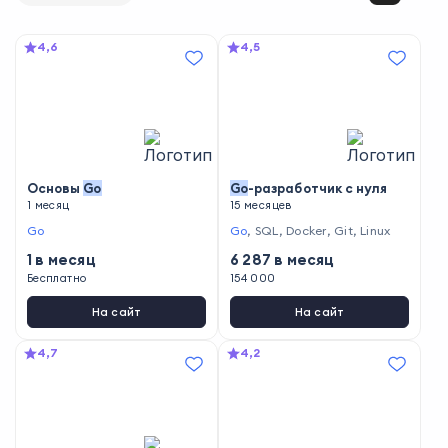
4,6
4,5
Основы
Go
Go
-разработчик с нуля
1 месяц
15 месяцев
Go
Go
,
SQL
,
Docker
,
Git
,
Linux
1
в месяц
6 287
в месяц
Бесплатно
154 000
На сайт
На сайт
4,7
4,2