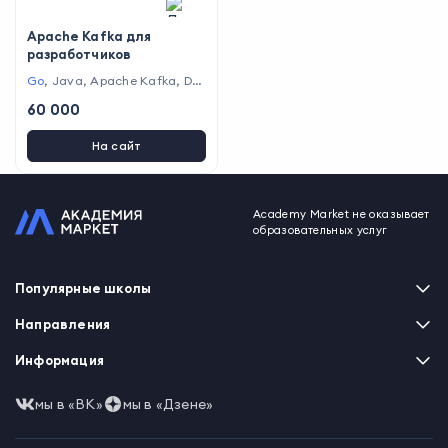
Apache Kafka для
разработчиков
Go
,
Java
,
Apache Kafka
,
Do
cker
,
Spring Framework
,
Git
,
P
60 000
ostgreSQL
На сайт
Academy Market не оказывает
образовательных услуг
Популярные школы
Skillbox
Направления
Нетология
Программирование
Информация
XYZ School
Бизнес и управление
GeekBrains
Часто задаваемые вопросы
Маркетинг
мы в «ВК»
мы в «Дзене»
Skillfactory
Пользовательское соглашение
Дизайн
Contented
Политика обработки данных
Аналитика
Talentsy