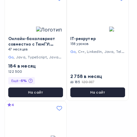
Онлайн-бакалавриат
IT-рекрутер
совместно с ТюмГУ:
158 уроков
Разработка IT-продуктов
47 месяцев
Go
,
C++
,
LinkedIn
,
Java
,
Tele
и информационных
gram
,
WonderSourcing
,
Ama
Go
,
Java
,
TypeScript
,
JavaSc
систем
zingHiring
,
JavaScript
,
Habr
ript
,
Docker
,
CSS
,
Spring Fram
184
в месяц
Career
,
C#
,
Android
,
GitHub
,
ework
,
Python
,
PostgreSQL
,
Re
PHP
,
Ruby
,
Python
,
HeadHunt
act
122 500
2 758
в месяц
er
,
iOS
Ещё
-
5
%
66 185
120 337
На сайт
На сайт
4