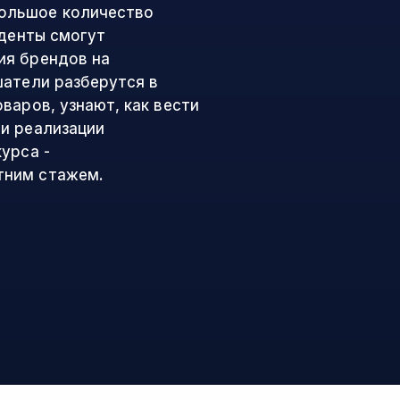
ольшое количество
уденты смогут
ия брендов на
шатели разберутся в
варов, узнают, как вести
и реализации
урса -
тним стажем.