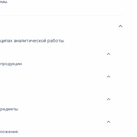
емы.
ципах аналитической работы.
 продукции.
предметы.
дложения.