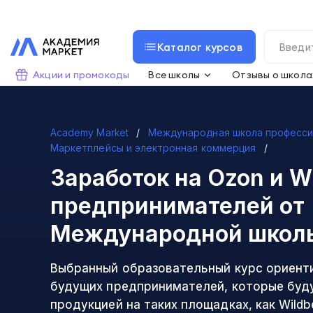
Каталог курсов
Акции и промокоды
Все школы
Отзывы о школа
Academy Market
Международная школа професс
Маркетплейсы и электронная коммерция
Заработок на Ozon и Wi
предпринимателей
от
Международной школ
Выбранный образовательный курс ориент
будущих предпринимателей, которые буд
продукцией на таких площадках, как Wildbe