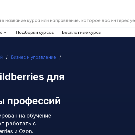
х
Подборки курсов
Бесплатные курсы
ий
Бизнес и управление
ldberries для
ы профессий
ирован на обучение
ут работать с
rries и Ozon.