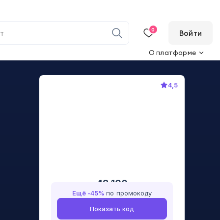
0
Войти
О платформе
4,5
42 100
Ещё -
45
%
по промокоду
Показать код