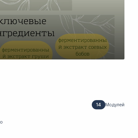
Пе
14
Модулей
го