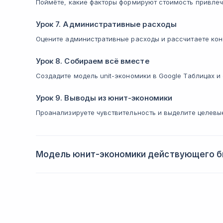
Поймёте, какие факторы формируют стоимость привлеч
Урок 7. Административные расходы
Оцените административные расходы и рассчитаете кон
Урок 8. Собираем всё вместе
Создадите модель unit-экономики в Google Таблицах и
Урок 9. Выводы из юнит-экономики
Проанализируете чувствительность и выделите целевы
Модель юнит-экономики действующего б
Сможете найти точки роста и оцените состояние би
Урок 1. В прошлых сериях
Повторите пройденный материал и выявите отличия uni
бизнеса.
Урок 2. Очистка данных
Освоите инструментарий для очистки данных.