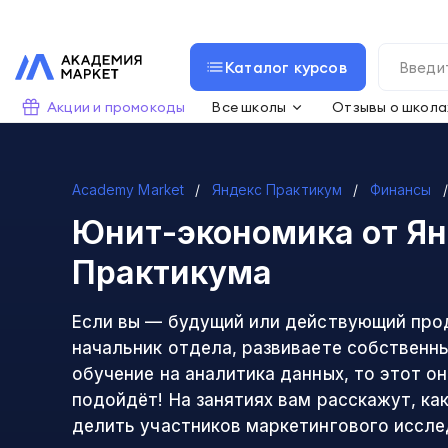
Каталог курсов
Акции и промокоды
Все школы
Отзывы о школа
Academy Market
Яндекс Практикум
Финансы
Юнит-экономика
от Ян
Практикума
Если вы — будущий или действующий про
начальник отдела, развиваете собственн
обучение на аналитика данных, то этот о
подойдёт! На занятиях вам расскажут, как
делить участников маркетингового иссле