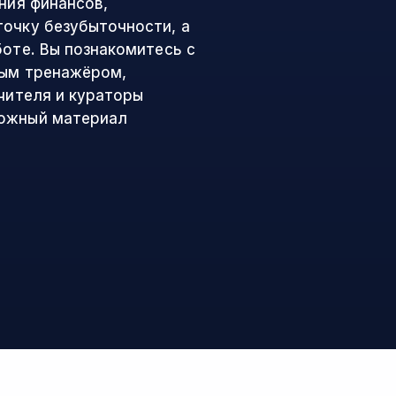
ния финансов,
точку безубыточности, а
боте. Вы познакомитесь с
ным тренажёром,
Учителя и кураторы
ложный материал