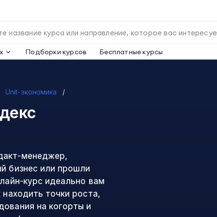
х
Подборки курсов
Бесплатные курсы
Unit-экономика
декс
дакт-менеджер,
ый бизнес или прошли
нлайн-курс идеально вам
 находить точки роста,
дования на когорты и