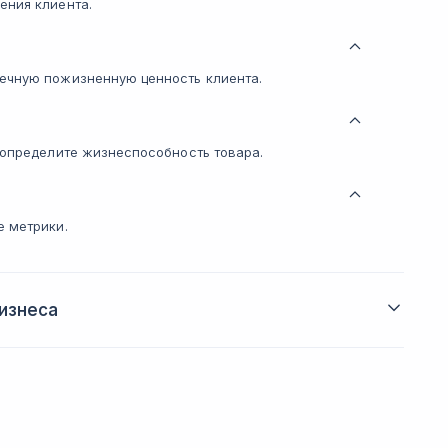
ения клиента.
ечную пожизненную ценность клиента.
 определите жизнеспособность товара.
е метрики.
изнеса
знеса.
t-экономики для будущего и действующего