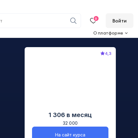
0
Войти
О платформе
4,3
1 306
в месяц
32 000
На сайт курса