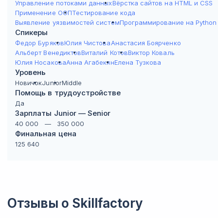
Управление потоками данных
Вёрстка сайтов на HTML и CSS
Применение ООП
Тестирование кода
Выявление уязвимостей систем
Программирование на Python
Спикеры
Федор Буряков
Юлия Чистова
Анастасия Боярченко
Альберт Венедиктов
Виталий Котов
Виктор Коваль
Юлия Носакова
Анна Агабекян
Елена Тузкова
Уровень
Новичок
Junior
Middle
Помощь в трудоустройстве
Да
Зарплаты Junior — Senior
40 000
—
350 000
Финальная цена
125 640
Отзывы о
Skillfactory