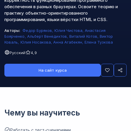
корректность функционирования программного
обеспечения в разных браузерах. Освоите теорию и
практику объектно-ориентированного
программирования, языки вёрстки HTML и CSS.
Авторы:
Федор Буряков
,
Юлия Чистова
,
Анастасия
Боярченко
,
Альберт Венедиктов
,
Виталий Котов
,
Виктор
Коваль
,
Юлия Носакова
,
Анна Агабекян
,
Елена Тузкова
Русский
4,9
На сайт курса
Чему вы научитесь
Работать с тест-сценариями