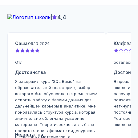
4,4
Саша
Юля
09.10.2024
09.10.
Отл
осталась в
Достоинства
Достоинс
Я завершил курс "SQL Basic" на
Я прошла о
образовательной платформе, выбор
школе и ос
которого был обусловлен стремлением
разочарова
освоить работу с базами данных для
подходящую
дальнейшей карьеры в аналитике. Мне
наткнулась 
понравилась структура курса, которая
постоянной
значительно облегчала усвоение
YouTube. Чт
материала. Теоретическая часть была
школе хоро
представлена в формате видеоуроков
менеджеры 
Недостатки
и текстовых материалов, а
построены 