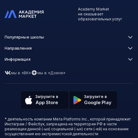
Academy Market
не оказывает
образовательных услуг
Популярные школы
Skillbox
Направления
Нетология
Программирование
Информация
XYZ School
Бизнес и управление
GeekBrains
Часто задаваемые вопросы
Маркетинг
Skillfactory
мы в «ВК»
мы в «Дзене»
Пользовательское соглашение
Дизайн
Contented
Политика обработки данных
Аналитика
Talentsy
Отзывы о школах
Игры
Fashion Factory School
Избранные курсы
Другие профессии
Загрузите в
Загрузите в
ProductStar
Акции и скидки
App Store
Google Play
Финансы
Эколь
Карта сайта
Саморазвитие
Международная школа профессий
СМИ о нас
Создание контента
Викиум
* деятельность компании Meta Platforms Inc., которой принадлежит
О проекте
Красота и здоровье
Бруноям
Инстаграм / Фейсбук, запрещена на территории РФ в части
Контакты
Для детей и подростков
EDPRO
реализации данной (-ых) социальной (-ых) сети (-ей) на основании
Психология
осуществления ею экстремистской деятельности
Level One