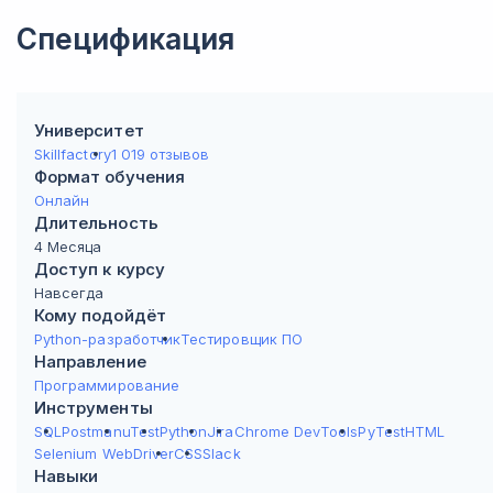
Спецификация
Университет
Skillfactory
1 019 отзывов
Формат обучения
Онлайн
Длительность
4 Месяца
Доступ к курсу
Навсегда
Кому подойдёт
Python-разработчик
Тестировщик ПО
Направление
Программирование
Инструменты
SQL
Postman
uTest
Python
Jira
Chrome DevTools
PyTest
HTML
Selenium WebDriver
CSS
Slack
Навыки