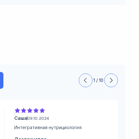
1
/
10
Саша
Лика 
09.10.2024
Интегративная нутрициология
Новая