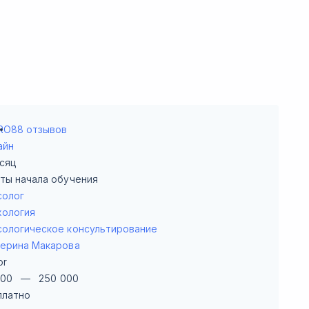
RO
88 отзывов
айн
сяц
аты начала обучения
солог
хология
сологическое консультирование
терина Макарова
or
000
—
250 000
платно