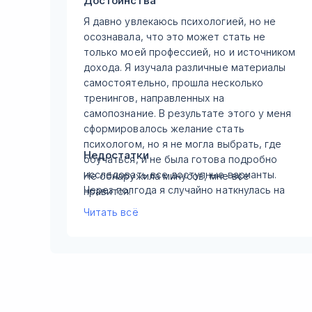
Достоинства
Я давно увлекаюсь психологией, но не
осознавала, что это может стать не
только моей профессией, но и источником
дохода. Я изучала различные материалы
самостоятельно, прошла несколько
тренингов, направленных на
самопознание. В результате этого у меня
сформировалось желание стать
психологом, но я не могла выбрать, где
Недостатки
обучаться, и не была готова подробно
исследовать все доступные варианты.
Не обнаружила минусов, мне все
Через полгода я случайно наткнулась на
нравится.
рекламу академии Ed Pro в видео одного
Читать всё
блогера на YouTube. Меня сразу зацепило
их предложение, и я решила подробнее
узнать об академии. Я подала заявку на
пробные уроки и с интересом
просмотрела их. Оказавшись на курсе по
практической психологии, я поняла, что