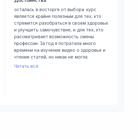
Достоинства
Дост
осталась в восторге от выбора. курс
Обуче
является крайне полезным для тех, кто
консу
стремится разобраться в своем здоровье
прост
и улучшить самочувствие, и для тех, кто
новой
рассматривает возможность смены
руков
профессии. За год я потратила много
практ
времени на изучение видео о здоровье и
людям
чтение статей, но никак не могла
благо
определиться с Академией, здесь я
поним
Читать всё
Недо
получила структурированные знания.
клиен
Ранее, основываясь на симптомах и
сохра
Минус
анализах, я принимала витамины и
бизне
Читат
минералы, не имея представления о том,
деяте
как правильно это делать и какие ещё
подде
факторы влияют на усвоение. Все
наблю
старания, казалось, были напрасными.
Это ч
Теперь я понимаю механизмы и
в чью
дополнительные аспекты, влияющие на
небол
мое состояние. Кроме того, это
Обуче