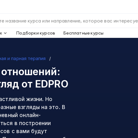
х
Подборки курсов
Бесплатные курсы
ая и парная терапия
 отношений:
гляд
от EDPRO
астливой жизни. Но
азные взгляды на это. В
невный онлайн-
ться в построении
сов с вами будут