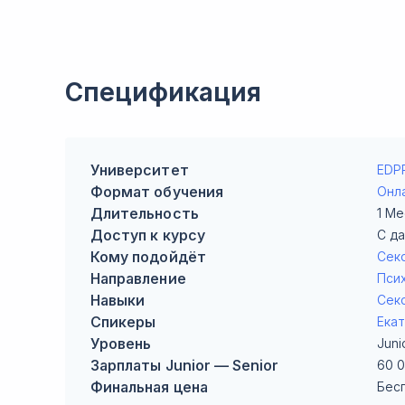
Спецификация
Университет
EDP
Формат обучения
Онл
Длительность
1 Ме
Доступ к курсу
С д
Кому подойдёт
Сек
Направление
Пси
Навыки
Сек
Спикеры
Ека
Уровень
Juni
Зарплаты Junior — Senior
60 
Финальная цена
Бес