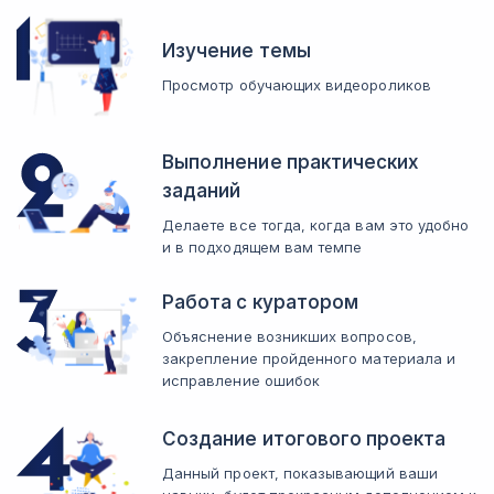
Изучите её.
Погружение в Яндекс Метрику
Изучение темы
Лучше разберётесь в принципах использования Яндекс Метрики.
Просмотр обучающих видеороликов
Дизайн экспериментов
Поймёте, каким он должен быть.
Организация рабочего дня
Выполнение практических
Сможете правильно планировать свой рабочий день.
заданий
Погружение в Roistat
Рассмотрите принципы применения сервиса Roistat.
Делаете все тогда, когда вам это удобно
и в подходящем вам темпе
Работа с куратором
Объяснение возникших вопросов,
закрепление пройденного материала и
исправление ошибок
Создание итогового проекта
Данный проект, показывающий ваши