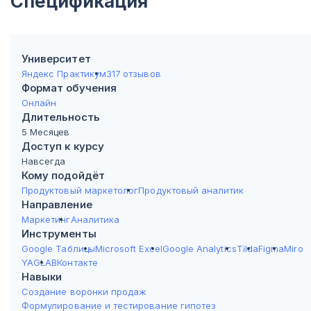
Спецификация
Университет
Яндекс Практикум
317 отзывов
Формат обучения
Онлайн
Длительность
5 Месяцев
Доступ к курсу
Навсегда
Кому подойдёт
Продуктовый маркетолог
Продуктовый аналитик
Направление
Маркетинг
Аналитика
Инструменты
Google Таблицы
Microsoft Excel
Google Analytics
Tilda
Figma
Miro
YAGLA
ВКонтакте
Навыки
Создание воронки продаж
Формулирование и тестирование гипотез