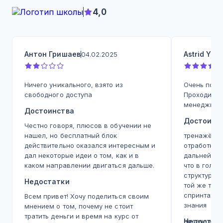
4,0
Антон Гришаев
Astrid Yu
04.02.2025
0
Ничего уникального, взято из
Очень поло
свободного доступа
Проходила 
менеджмен
Достоинства
Достоинс
Честно говоря, плюсов в обучении не
нашел, но бесплатный блок
тренажёр - 
действительно оказался интересным и
отработка,
дал некоторые идеи о том, как и в
дальнейшей
каком направлении двигаться дальше.
что в голо
структура, 
Недостатки
той же теме
спринтах, а
Всем привет! Хочу поделиться своим
знания
мнением о том, почему не стоит
тратить деньги и время на курс от
подача мат
Недостат