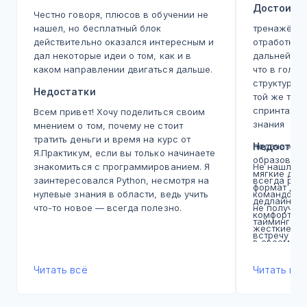
Достоинс
Честно говоря, плюсов в обучении не
нашел, но бесплатный блок
тренажёр - 
действительно оказался интересным и
отработка,
дал некоторые идеи о том, как и в
дальнейшей
каком направлении двигаться дальше.
что в голо
структура, 
Недостатки
той же теме
спринтах, а
Всем привет! Хочу поделиться своим
знания
мнением о том, почему не стоит
тратить деньги и время на курс от
подача мат
Недостат
Я.Практикум, если вы только начинаете
образовате
знакомиться с программированием. Я
Не нашла, 
мягкие дед
заинтересовался Python, несмотря на
всегда реш
формат дед
нулевые знания в области, ведь учить
командой с
дедлайны э
что-то новое — всегда полезно.
не получал
комфортном
Правда, сейчас в интернете можно
таймингами
жесткие, э
найти много качественных бесплатных
встречу
в своем те
ресурсов, и платные курсы уже не так
момента. В
необходимы. Тем не менее, четкая
Читать всё
хватает, н
Читать всё
структура обучения и наличие
дедлайны не
наставников создают ощущение
задерживал
процесса, как на реальной работе.