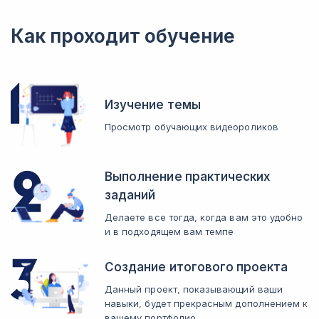
Экономика и бизнес-модели продукта
Познакомитесь с базовыми принципами создания бизнес-моделей.
Откроете для себя особенности экономических факторов.
Бутстреп в машинном обучении
Как проходит обучение
Проведение экспериментов. А/В-тестирование
Выясните, какие есть способы использования технологий.
Научитесь организовывать дизайн экспериментальной работы.
Сбор данных
Научитесь проводить аналитическую работу в рамках практики.
Изучение темы
Просмотр обучающих видеороликов
Выполнение практических
заданий
Делаете все тогда, когда вам это удобно
и в подходящем вам темпе
Создание итогового проекта
Данный проект, показывающий ваши
навыки, будет прекрасным дополнением к
вашему портфолио