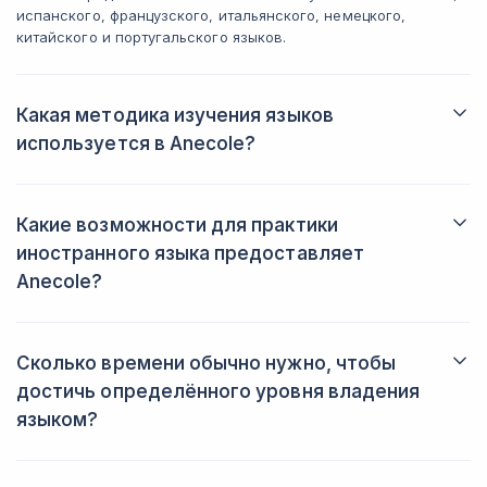
После уроков следуют практические
испанского, французского, итальянского, немецкого,
задания, которые здорово помогают
китайского и португальского языков.
повторить материал. Без этого никак
всё-таки.
В общем, ощущения исключительно
Какая методика изучения языков
положительные!
используется в Anecole?
Методика коммуникации с эмоционально-смысловым
подходом. Материалы будут подобраны в зависимости от
целей учащегося, что гарантирует 100% результат.
Какие возможности для практики
иностранного языка предоставляет
Anecole?
Вы будете практиковаться с преподавателем. Также в
программу входит просмотр видео на иностранном языке,
чтение текстов и отработка навыков говорения.
Сколько времени обычно нужно, чтобы
достичь определённого уровня владения
языком?
Зависит от частотности и интенсивности занятий. Занимаясь
2 раза в неделю, вы перейдёте на следующий уровень через