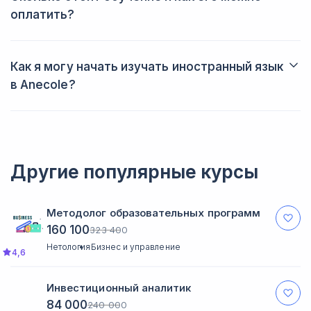
оплатить?
Цена зависит от набора и формата занятий. Уроки для детей
стоят минимум 790₽, для взрослых минимальная стоимость
— 990₽.
Как я могу начать изучать иностранный язык
в Anecole?
Отправьте заявку, и менеджер отдела продаж Anecole
поможет вам с подбором подходящего расписания и оплатой
обучения.
Другие популярные курсы
Методолог образовательных программ
160 100
323 400
Нетология
Бизнес и управление
4,6
Инвестиционный аналитик
84 000
240 000