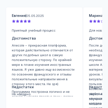
Евгения
Марина
05.05.2025
19
Приятный учебный процесс
Для новичк
Достоинства
Достоинс
Anecole – прекрасная платформа,
После долг
которая действительно отличается от
необходимо
других подобных школ в самую
французско
положительную сторону. По крайней
изучение п
мере в плане изучения иностранных
школе Anec
языков. Я уже давно ищу возможности
материалов
по освоению французского и отзывы
уроков. Пл
положительные направили меня в
визуально 
сторону этого места. Не зря)
пользовать
Недостатки
Недостат
возможност
Программа построена логично и не
удобно выг
Не найдено.
Через неко
скачет. Сначала простые темы, потом
конкретног
обучения я
усложняются. Новые слова
которое пр
мешали кач
балансируются с грамматическми