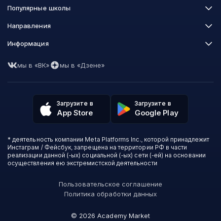
Популярные школы
Skillbox
Направления
Нетология
Программирование
Информация
XYZ School
Бизнес и управление
GeekBrains
Часто задаваемые вопросы
Маркетинг
Skillfactory
мы в «ВК»
мы в «Дзене»
Пользовательское соглашение
Дизайн
Contented
Политика обработки данных
Аналитика
Talentsy
Отзывы о школах
Игры
Fashion Factory School
Избранные курсы
Другие профессии
Загрузите в
Загрузите в
ProductStar
Акции и скидки
App Store
Google Play
Финансы
Эколь
Карта сайта
Саморазвитие
Международная школа профессий
СМИ о нас
Создание контента
Викиум
* деятельность компании Meta Platforms Inc., которой принадлежит
О проекте
Красота и здоровье
Бруноям
Инстаграм / Фейсбук, запрещена на территории РФ в части
Контакты
Для детей и подростков
EDPRO
реализации данной (-ых) социальной (-ых) сети (-ей) на основании
Психология
осуществления ею экстремистской деятельности
Level One
Психодемия
Skypro
Пользовательское соглашение
Академия Эдюсон
Политика обработки данных
Вебиум
#Sekta
©
2026
Academy Market