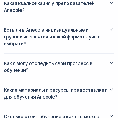
3-4 месяца.
Какая квалификация у преподавателей
Anecole?
В Anecole преподают студенты или выпускники
лингвистических и педвузов с сертификатами таких
международных экзаменов, как IELTS и DALF. Все учителя
Есть ли в Anecole индивидуальные и
проходят тщательный отбор.
групповые занятия и какой формат лучше
выбрать?
В Anecole есть только индивидуальные занятия, но для
языковой практики можно участвовать в разговорных клубах,
которые проводятся каждую неделю.
Как я могу отследить свой прогресс в
обучении?
На индивидуальных занятиях за вашим прогрессом следит
учитель, а на онлайн-курсах вы можете отслеживать его
сами. После конца каждого модуля вас ждёт тест, а затем —
Какие материалы и ресурсы предоставляет
сертификат.
для обучения Anecole?
Вы занимаетесь на интернет-платформе, на которой вы
можете работать с аудиозаписями, видео, текстами и решать
домашние задания.
Сколько стоит обучение и как его можно