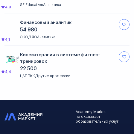
SF Education
Аналитика
4,8
Финансовый аналитик
54 980
ЭКОДПО
Аналитика
4,1
Кинезитерапия в системе фитнес-
тренировок
22 500
4,4
ЦАППКК
Другие профессии
Academy Market
не оказывает
образовательных услуг