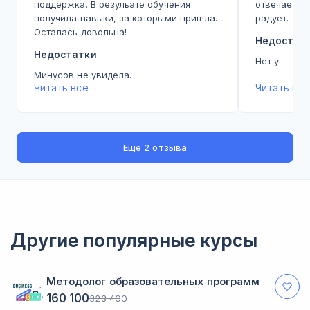
поддержка. В резульате обучения
отвечает д
получила навыки, за которыми пришла.
радует.
Осталась довольна!
Недостат
Недостатки
Нет у.
Минусов не увидела.
Читать всё
Читать всё
Ещё
2 отзыва
Другие популярные курсы
Методолог образовательных программ
160 100
323 400