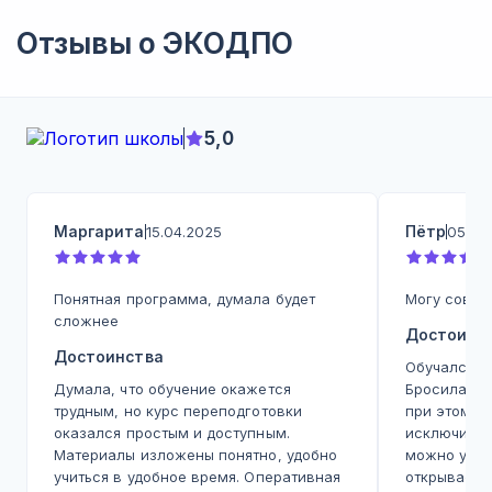
Отзывы о
ЭКОДПО
5,0
Маргарита
Пётр
15.04.2025
05.05
Понятная программа, думала будет
Могу совет
сложнее
Достоинс
Достоинства
Обучался на
Думала, что обучение окажется
Бросилась 
трудным, но курс переподготовки
при этом л
оказался простым и доступным.
исключитель
Материалы изложены понятно, удобно
можно учит
учиться в удобное время. Оперативная
открываешь