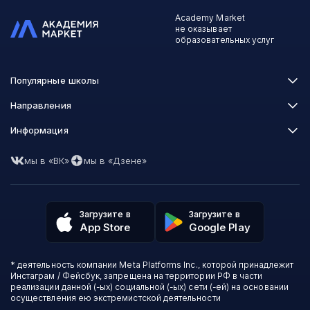
Academy Market
не оказывает
образовательных услуг
Популярные школы
Skillbox
Направления
Нетология
Программирование
Информация
XYZ School
Бизнес и управление
GeekBrains
Часто задаваемые вопросы
Маркетинг
Skillfactory
мы в «ВК»
мы в «Дзене»
Пользовательское соглашение
Дизайн
Contented
Политика обработки данных
Аналитика
Talentsy
Отзывы о школах
Игры
Fashion Factory School
Избранные курсы
Другие профессии
Загрузите в
Загрузите в
ProductStar
Акции и скидки
App Store
Google Play
Финансы
Эколь
Карта сайта
Саморазвитие
Международная школа профессий
СМИ о нас
Создание контента
Викиум
* деятельность компании Meta Platforms Inc., которой принадлежит
О проекте
Красота и здоровье
Бруноям
Инстаграм / Фейсбук, запрещена на территории РФ в части
Контакты
Для детей и подростков
EDPRO
реализации данной (-ых) социальной (-ых) сети (-ей) на основании
Психология
осуществления ею экстремистской деятельности
Level One