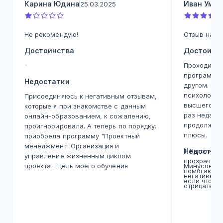
Карина Юдина
Иван Умин
25.03.2025
Не рекомендую!
Отзыв на д
Достоинства
Достоинс
-
Проходил в
программы,
Недостатки
другом. Пе
психология
Присоединяюсь к негативным отзывам,
высшего об
которые я при знакомстве с данным
раз недавн
онлайн-образованием, к сожалению,
продолжаю 
проигнорировала. А теперь по порядку:
плюсы.
приобрела программу "Проектный
менеджмент. Организация и
1. Выгодная
Недостат
управление жизненным циклом
прозрачных
проекта". Цель моего обучения
Минусов не
помогают о
структурировать свои знания ввиду
негативног
если что н
опыта в данном направлении, а также
отрицатель
использовать на примере проекта,
2. Большой
который содержит в себе нюансы,
направлени
требующие профессионального
обучение н