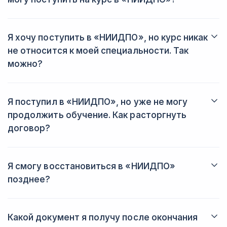
Да. Такую ситуацию регулирует ст. 76 закона N 273-ФЗ и
письмо Минобрнауки России N 06-735 от 09.10.2013. Для
поступления понадобится справка из высшего учебного
Я хочу поступить в «НИИДПО», но курс никак
заведения, в котором вы обучаетесь сейчас.
не относится к моей специальности. Так
можно?
Да. Практически все программы повышения квалификации и
профессиональной переподготовки можно пройти с любой
основной специальностью образования.
Я поступил в «НИИДПО», но уже не могу
продолжить обучение. Как расторгнуть
договор?
Чтобы прекратить обучение, вам нужно подать заявление на
отчисление и расторжение договора. Если процесс обучения
уже начат, вам выдадут справку.
Я смогу восстановиться в «НИИДПО»
позднее?
Да. Процесс повторного поступления в «НИИДПО»
регулируется соответствующим отделом. Позвоните в
контакт-центр, вас перенаправят на специалистов.
Какой документ я получу после окончания