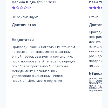
Карина Юдина
Иван Умин
25.03.2025
Не рекомендую!
Отзыв на д
Достоинства
Достоинс
-
Проходил в
программы,
Недостатки
другом. Пе
психология
Присоединяюсь к негативным отзывам,
высшего об
которые я при знакомстве с данным
раз недавн
онлайн-образованием, к сожалению,
продолжаю 
проигнорировала. А теперь по порядку:
плюсы.
приобрела программу "Проектный
менеджмент. Организация и
1. Выгодная
Недостат
управление жизненным циклом
прозрачных
проекта". Цель моего обучения
Минусов не
помогают о
структурировать свои знания ввиду
негативног
если что н
опыта в данном направлении, а также
отрицатель
использовать на примере проекта,
2. Большой
который содержит в себе нюансы,
направлени
требующие профессионального
обучение н