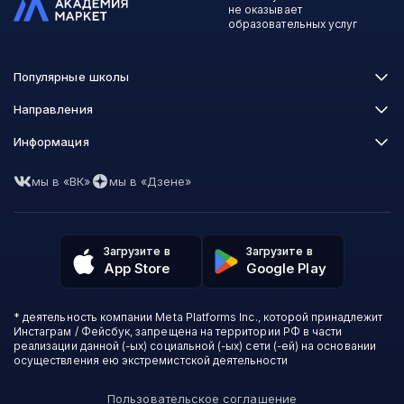
не оказывает
образовательных услуг
Популярные школы
Skillbox
Направления
Нетология
Программирование
Информация
XYZ School
Бизнес и управление
GeekBrains
Часто задаваемые вопросы
Маркетинг
Skillfactory
мы в «ВК»
мы в «Дзене»
Пользовательское соглашение
Дизайн
Contented
Политика обработки данных
Аналитика
Talentsy
Отзывы о школах
Игры
Fashion Factory School
Избранные курсы
Другие профессии
Загрузите в
Загрузите в
ProductStar
Акции и скидки
App Store
Google Play
Финансы
Эколь
Карта сайта
Саморазвитие
Международная школа профессий
СМИ о нас
Создание контента
Викиум
* деятельность компании Meta Platforms Inc., которой принадлежит
О проекте
Красота и здоровье
Бруноям
Инстаграм / Фейсбук, запрещена на территории РФ в части
Контакты
Для детей и подростков
EDPRO
реализации данной (-ых) социальной (-ых) сети (-ей) на основании
Психология
осуществления ею экстремистской деятельности
Level One
Психодемия
Skypro
Пользовательское соглашение