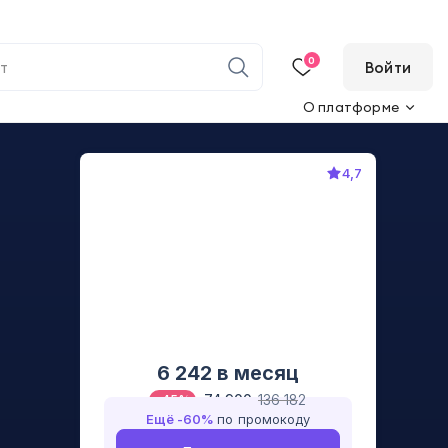
0
Войти
О платформе
4,7
6 242
в месяц
74 900
136 182
-
45
%
Ещё -
60
%
по промокоду