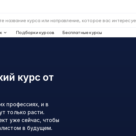
х
Подборки курсов
Бесплатные курсы
кий курс
от
х профессиях, и в
т только расти.
ект уже сейчас, чтобы
алистом в будущем.