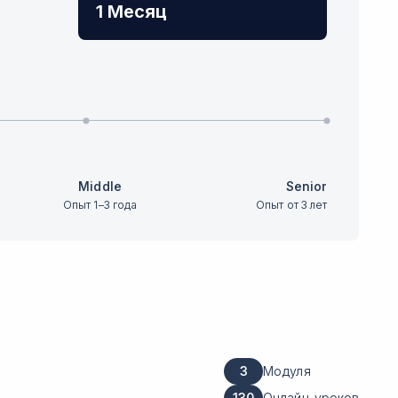
1 Месяц
Middle
Senior
Опыт 1–3 года
Опыт от 3 лет
3
Модуля
130
Онлайн-уроков