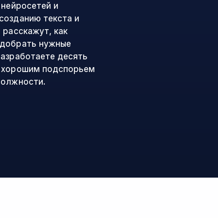
 нейросетей и
созданию текста и
 расскажут, как
одобрать нужные
разработаете десять
т хорошим подспорьем
 должности.