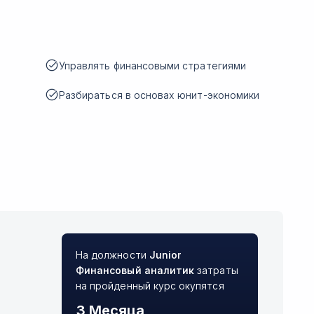
Управлять финансовыми стратегиями
Разбираться в основах юнит-экономики
На должности
Junior
Финансовый аналитик
затраты
на пройденный курс окупятся
3 Месяца