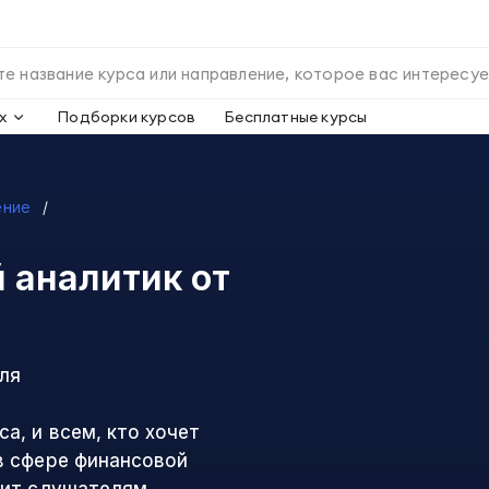
х
Подборки курсов
Бесплатные курсы
ение
 аналитик
от
ля
а, и всем, кто хочет
в сфере финансовой