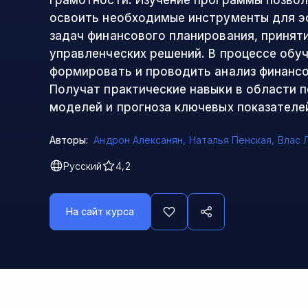
грамотности. Изучение программы позво
освоить необходимые инструменты для э
задач финансового планирования, принят
управленческих решений. В процессе обу
формировать и проводить анализ финанс
Получат практические навыки в области 
моделей и прогноза ключевых показателе
Авторы:
Андрон Алексанян
,
Наталья Пенская
,
Влас 
Русский
4,2
На сайт курса