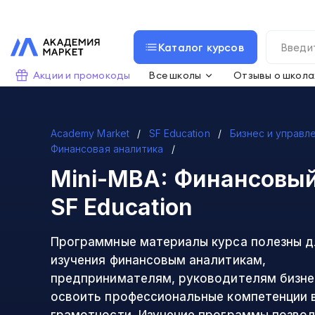
Каталог курсов
Акции и промокоды
Все школы
Отзывы о школа
Academy Market
SF Education
Бизнес и управл
Финансовая аналитика
Mini-MBA: Финансовый
SF Education
Программные материалы курса полезны д
изучения финансовым аналитикам,
предпринимателям, руководителям бизнес
освоить профессиональные компетенции 