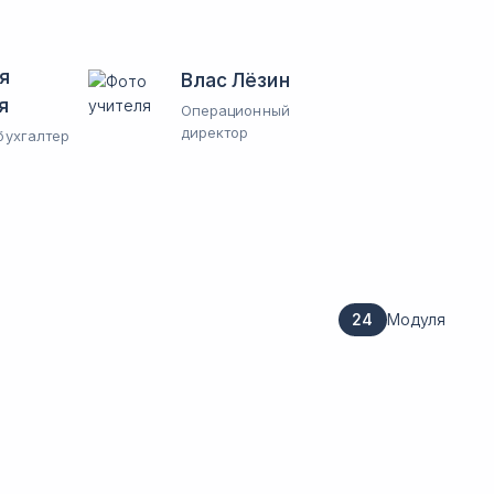
я
Влас Лёзин
я
Операционный
директор
бухгалтер
24
Модуля