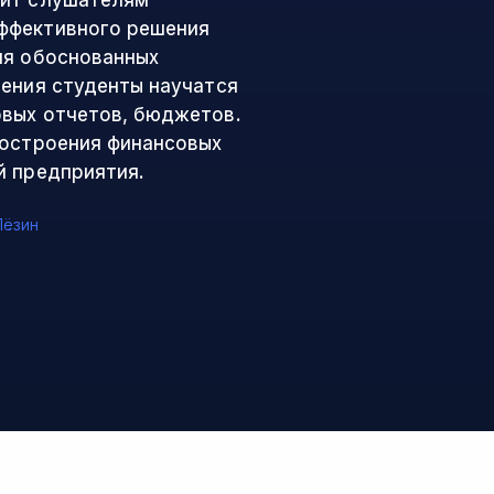
лит слушателям
ффективного решения
ия обоснованных
чения студенты научатся
овых отчетов, бюджетов.
построения финансовых
й предприятия.
Лёзин