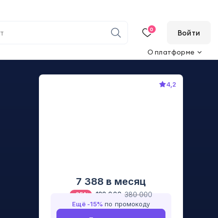
0
Войти
О платформе
4,2
7 388
в месяц
133 000
380 000
-
65
%
Ещё -
15
%
по промокоду