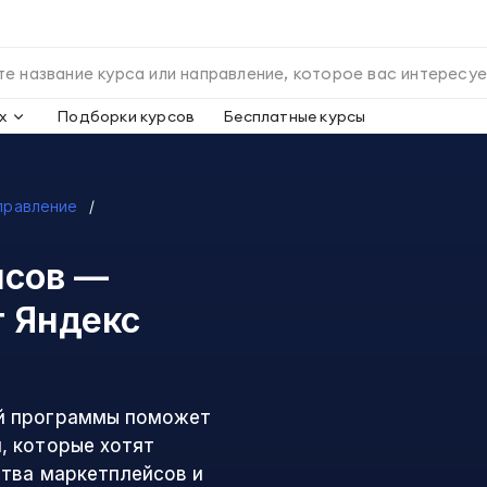
х
Подборки курсов
Бесплатные курсы
управление
йсов —
 Яндекс
й программы поможет
, которые хотят
ства маркетплейсов и