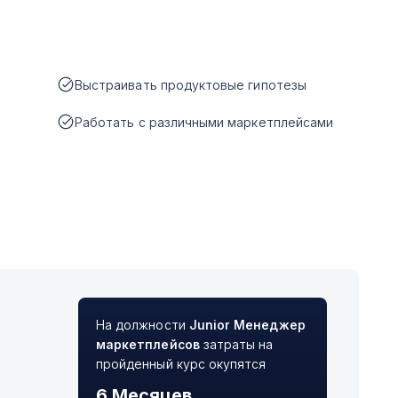
Выстраивать продуктовые гипотезы
Работать с различными маркетплейсами
На должности
Junior
Менеджер
маркетплейсов
затраты на
пройденный курс окупятся
6 Месяцев