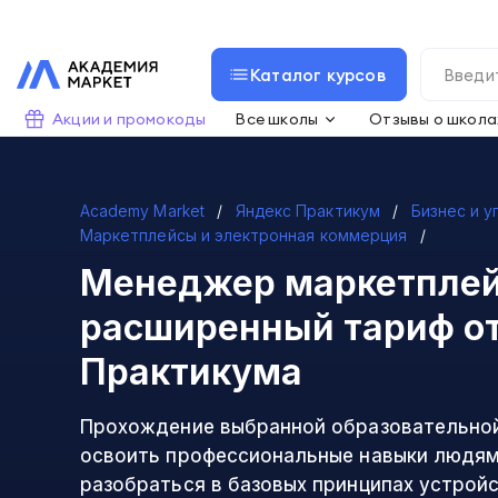
Каталог курсов
Акции и промокоды
Все школы
Отзывы о школа
Academy Market
Яндекс Практикум
Бизнес и 
Маркетплейсы и электронная коммерция
Менеджер маркетпле
расширенный тариф
от
Практикума
Прохождение выбранной образовательно
освоить профессиональные навыки людям
разобраться в базовых принципах устрой