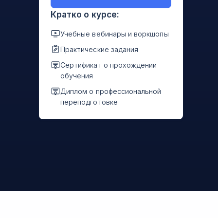
Кратко о курсе:
Учебные вебинары и воркшопы
Практические задания
Сертификат о прохождении
обучения
Диплом о профессиональной
переподготовке