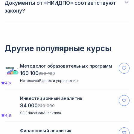
Документы от «НИИДПО» соответствуют
деятельности.
закону?
Да. «НИИДПО» оформляет документы на бланках с защитой
от подделок. На каждом удостоверении, дипломе и
сертификате будет печать АНО. Изучить образцы
квалификационных документов можно на сайте.
Другие популярные курсы
Методолог образовательных программ
160 100
323 400
Нетология
Бизнес и управление
4,6
Инвестиционный аналитик
84 000
240 000
SF Education
Аналитика
4,8
Финансовый аналитик