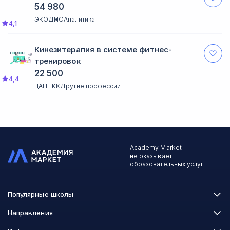
54 980
ЭКОДПО
Аналитика
4,1
Кинезитерапия в системе фитнес-
тренировок
22 500
4,4
ЦАППКК
Другие профессии
Academy Market
не оказывает
образовательных услуг
Популярные школы
Skillbox
Направления
Нетология