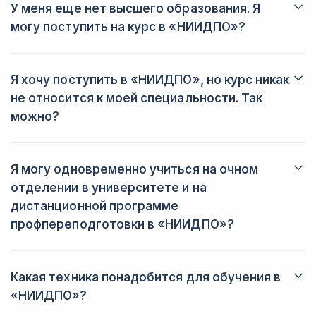
начать обучение можно сразу после поступления. В иных
У меня еще нет высшего образования. Я
случаях на сайте будет указана чёткая дата старта.
могу поступить на курс в «НИИДПО»?
Да. Такую ситуацию регулирует ст. 76 закона N 273-ФЗ и
письмо Минобрнауки России N 06-735 от 09.10.2013. Для
поступления понадобится справка из высшего учебного
Я хочу поступить в «НИИДПО», но курс никак
заведения, в котором вы обучаетесь сейчас.
не относится к моей специальности. Так
можно?
Да. Практически все программы повышения квалификации и
профессиональной переподготовки можно пройти с любой
основной специальностью образования.
Я могу одновременно учиться на очном
отделении в университете и на
дистанционной программе
профпереподготовки в «НИИДПО»?
Чтобы студент мог учиться на программе профессиональной
переподготовки, нужно предоставить справку об обучении
из ВУЗа. Вы сможете получить документы от «НИИДПО»
Какая техника понадобится для обучения в
только после того, как получите диплом о ВО или СПО.
«НИИДПО»?
Для обучения понадобится компьютер или телефон со