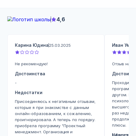
4,6
Карина Юдина
Иван Умин
25.03.2025
Не рекомендую!
Отзыв на д
Достоинства
Достоинс
-
Проходил в
программы,
Недостатки
другом. Пе
психология
Присоединяюсь к негативным отзывам,
высшего об
которые я при знакомстве с данным
раз недавн
онлайн-образованием, к сожалению,
продолжаю 
проигнорировала. А теперь по порядку:
плюсы.
приобрела программу "Проектный
менеджмент. Организация и
1. Выгодная
Недостат