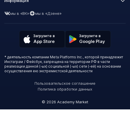
Программирование
Информация
XYZ School
Бизнес и управление
GeekBrains
Часто задаваемые вопросы
Маркетинг
Skillfactory
мы в «ВК»
мы в «Дзене»
Пользовательское соглашение
Дизайн
Contented
Политика обработки данных
Аналитика
Talentsy
Отзывы о школах
Игры
Fashion Factory School
Избранные курсы
Другие профессии
Загрузите в
Загрузите в
ProductStar
Акции и скидки
App Store
Google Play
Финансы
Эколь
Карта сайта
Саморазвитие
Международная школа профессий
СМИ о нас
Создание контента
Викиум
* деятельность компании Meta Platforms Inc., которой принадлежит
О проекте
Красота и здоровье
Бруноям
Инстаграм / Фейсбук, запрещена на территории РФ в части
Контакты
Для детей и подростков
EDPRO
реализации данной (-ых) социальной (-ых) сети (-ей) на основании
Психология
осуществления ею экстремистской деятельности
Level One
Психодемия
Skypro
Пользовательское соглашение
Академия Эдюсон
Политика обработки данных
Вебиум
#Sekta
©
2026
Academy Market
MAED
Skillbox Английский (Kespa)
Онлайн-школа №1
Логомашина
АПОК