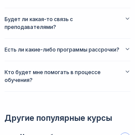
Будет ли какая-то связь с
преподавателями?
Да, вы всегда сможете задать вопрос преподавателю в
личном кабинете. Также вы будете получать от него
обратную связь после выполнения домашних заданий.
Есть ли какие-либо программы рассрочки?
Да, вы можете купить курс в рассрочку, что позволит вам
лучше спланировать свой бюджет.
Кто будет мне помогать в процессе
обучения?
Проверять ваши домашние задания будут эксперты, а также
вас будет сопровождать куратор, который поможет
справиться с трудностями. Вы получите профессиональные
советы, рекомендации и лайфхаки.
Другие популярные курсы