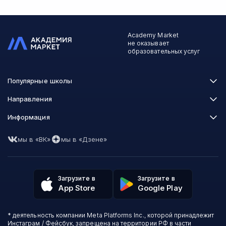
Academy Market
не оказывает
образовательных услуг
Популярные школы
Skillbox
Направления
Нетология
Программирование
Информация
XYZ School
Бизнес и управление
GeekBrains
Часто задаваемые вопросы
Маркетинг
Skillfactory
мы в «ВК»
мы в «Дзене»
Пользовательское соглашение
Дизайн
Contented
Политика обработки данных
Аналитика
Talentsy
Отзывы о школах
Игры
Fashion Factory School
Избранные курсы
Другие профессии
Загрузите в
Загрузите в
ProductStar
Акции и скидки
App Store
Google Play
Финансы
Эколь
Карта сайта
Саморазвитие
Международная школа профессий
СМИ о нас
Создание контента
Викиум
* деятельность компании Meta Platforms Inc., которой принадлежит
О проекте
Красота и здоровье
Бруноям
Инстаграм / Фейсбук, запрещена на территории РФ в части