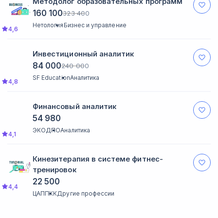
Методолог образовательных программ
160 100
323 400
Нетология
Бизнес и управление
4,6
Инвестиционный аналитик
84 000
240 000
SF Education
Аналитика
4,8
Финансовый аналитик
54 980
ЭКОДПО
Аналитика
4,1
Кинезитерапия в системе фитнес-
тренировок
22 500
4,4
ЦАППКК
Другие профессии