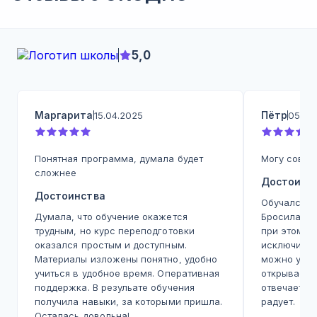
5,0
Маргарита
Пётр
15.04.2025
05.05
Понятная программа, думала будет
Могу совет
сложнее
Достоинс
Достоинства
Обучался на
Думала, что обучение окажется
Бросилась 
трудным, но курс переподготовки
при этом л
оказался простым и доступным.
исключитель
Материалы изложены понятно, удобно
можно учит
учиться в удобное время. Оперативная
открываешь
поддержка. В резульате обучения
отвечает д
получила навыки, за которыми пришла.
радует.
Осталась довольна!