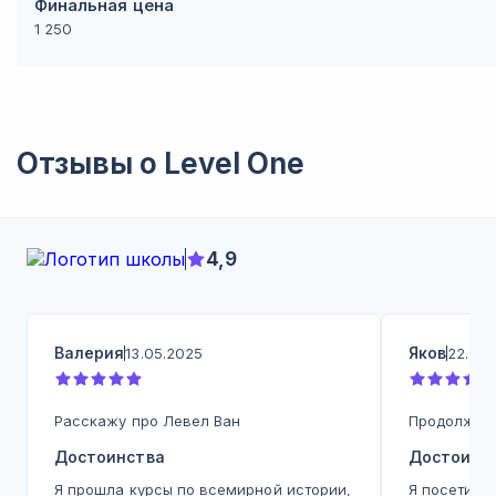
Финальная цена
1 250
Отзывы о
Level One
4,9
Валерия
Яков
13.05.2025
22.07.
Расскажу про Левел Ван
Продолжу с
Достоинства
Достоинс
Я прошла курсы по всемирной истории,
Я посетил н