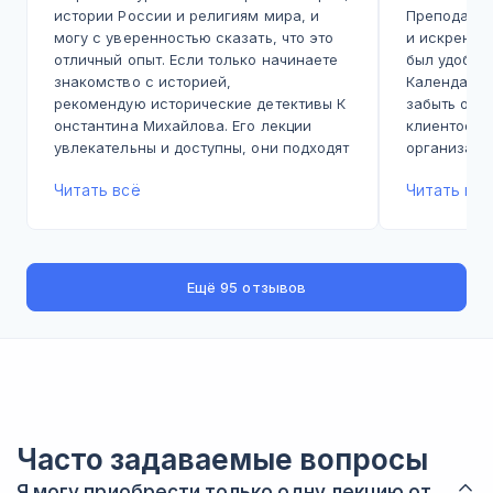
истории России и религиям мира, и
Преподават
могу с уверенностью сказать, что это
и искренне
отличный опыт. Если только начинаете
был удобны
знакомство с историей,
Календарём
рекомендую исторические детективы К
забыть о ме
онстантина Михайлова. Его лекции
клиентоори
увлекательны и доступны, они подходят
организатор
как для подростков, так и для
лектор опоз
Читать всё
Читать всё
взрослых. Константин — лектор с
организато
потрясающей эрудицией и харизмой, он
качестве п
прекрасно знает материал и умеет
тех, кто не
заинтересовать слушателей.
посещать л
их своим д
Ещё
95 отзывов
Еще мне понравились лекции по
истории религии и науки. Курсы по
истории России, которые ведет Сергей
Соловьев, также заслуживают
внимания. Его эмоциональная подача,
яркость и грамотное построение
материала делают эти лекции
интересными.Он часто включает
Часто задаваемые вопросы
дополнительные задания, что помогает
Я могу приобрести только одну лекцию от
лучше усваивать информацию.