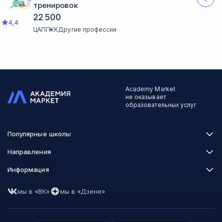
тренировок
22 500
4,4
ЦАППКК
Другие профессии
Academy Market
не оказывает
образовательных услуг
Популярные школы
Skillbox
Направления
Нетология
Программирование
Информация
XYZ School
Бизнес и управление
GeekBrains
Часто задаваемые вопросы
Маркетинг
Skillfactory
мы в «ВК»
мы в «Дзене»
Пользовательское соглашение
Дизайн
Contented
Политика обработки данных
Аналитика
Talentsy
Отзывы о школах
Игры
Fashion Factory School