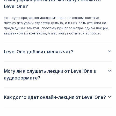
Level One?
А курс по истории антисемитизма стал
для меня настоящим открытием.
Нет, курс продается исключительно в полном составе,
потому что уроки строятся цельно, и в них есть отсылки на
предыдущие занятия, поэтому при просмотре одной лекции,
вырванной из контекста, у вас могут остаться вопросы.
Level One добавит меня в чат?
Общий чат курса будет в Telegram, куда вас добавят
администраторы курса. В чате будет лектор и другие
участники, с которыми вы сможете делиться инфомацией и
Могу ли я слушать лекции от Level One в
задавать свои вопросы в любое время.
аудиоформате?
Конечно, если вам так будет удобнее, вы можете
прослушивать материал без видео и совмещать обучение с
другой деятельностью.
Как долго идет онлайн-лекция от Level One?
Занятие рассчитано на 2 часа. У вс есть возможность
присутствовать на нем в режиме реального времени и
взаимодействовать с лектором, а также вы можете